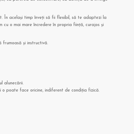
În acelaşi timp înveţi să fii flexibil, să te adaptezi la
om cu o mai mare încredere în propria fiinţă, curajos şi
 frumoasă şi instructivă.
l alunecării.
o poate face oricine, indiferent de condiţia fizică.