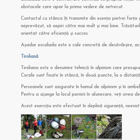
obstacole care apar la prima vedere de netrecut.
Contactul cu stânca îţi transmite din esenţa pietrei forţa ş
neprevăzut, să aspiri către mai mult şi mai bine. Trăsăturil
orientat către eficienţă şi succes.
Aşadar escalada este o cale concretă de desăvârşire, acces
Tiroliană
Tiroliana este o denumire tehnică în alpinism care presupu
Corzile sunt fixate în stâncă, în două puncte, la o distan
Persoanele sunt asigurate în hamul de alpinism şi în ambel
Pentru a ajunge la locul pornirii în alunecare, veţi avea 
Acest exerciţiu este efectuat în deplină siguranţă, neexistâ