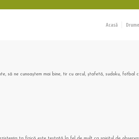
Acasă
Drumeț
e, să ne cunoaştem mai bine, tir cu arcul, ştafetă, sudoku, fotbal cu
zistenţa ta fizică este testată la fel de mult ca spiritul de observ