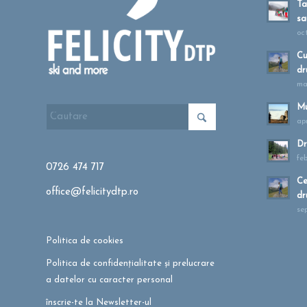
Ta
sa
oc
Cu
dr
ma
Mu
apr
Dr
fe
0726 474 717
Ce
office@felicitydtp.ro
dr
se
Politica de cookies
Politica de confidențialitate și prelucrare
a datelor cu caracter personal
înscrie-te la Newsletter-ul