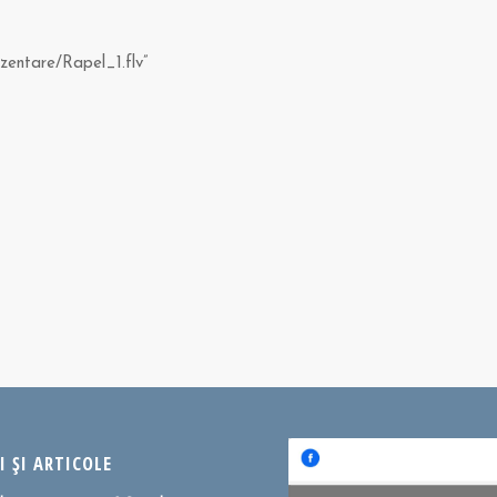
zentare/Rapel_1.flv”
 ȘI ARTICOLE