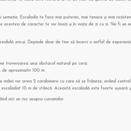
i semeţia. Escalada te face mai puternic, mai tenace şi mai rezistent. 
e acestea de caracter te vor însoţi şi în viaţa de zi cu zi. Vei fi un 
ibilă oricui. Depinde doar de tine să încerci o astfel de experienţă
ne traversarea unui obstacol natural pe corzi.
ţă de aproximativ 100 m.
e mâini vor avea 2 carabiniere cu care să se frâneze, având controlu
de escaladat 10 m de stâncă. Această escaladă este foarte uşoară şi 
nd nici un risc asupra cursanţilor.