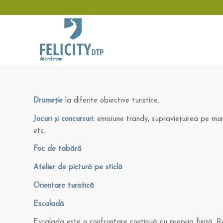
Drumeţie
la diferite obiective turistice.
Jocuri şi
concursuri
:
emisiune trandy, supravieţuirea pe munt
etc.
Foc de tabără
Atelier de pictură pe sticlă
Orientare turistică
Escaladă
Escalada este o confruntare continuă cu propria fiinţă. Re