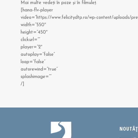
Mai multe vedeţi în poze şi în filmuleţ.
[hana-flv-player
video=”https://www.felicitydtp.ro/wp-content/uploads/pre
width=”550″
height=”450″
clickurl=””
player=”2″
autoplay=”false”
loop=”false”
autorewind=”true”
splashimage=””
/]
NOUTĂȚI