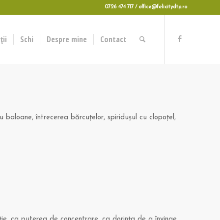
0726 474 717 / office@felicitydtp.ro
ii
Schi
Despre mine
Contact
 baloane, întrecerea bărcuţelor, spiriduşul cu clopoţel,
aţie, ca puterea de concentrare, ca dorinţa de a învinge