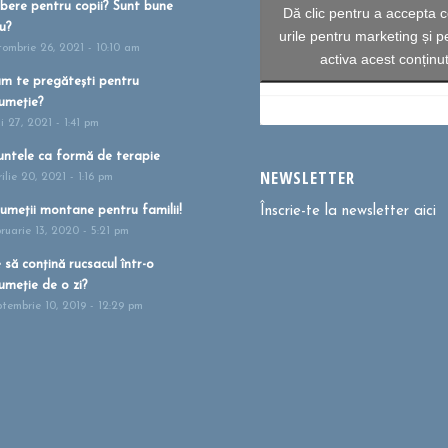
bere pentru copii? Sunt bune
Dă clic pentru a accepta c
u?
urile pentru marketing și p
tombrie 26, 2021 - 10:10 am
activa acest conținu
m te pregătești pentru
umeție?
i 27, 2021 - 1:41 pm
ntele ca formă de terapie
NEWSLETTER
ilie 20, 2021 - 1:16 pm
umeții montane pentru familii!
Înscrie-te la newsletter aici
bruarie 13, 2020 - 5:21 pm
 să conțină rucsacul într-o
umeție de o zi?
ptembrie 10, 2019 - 12:29 pm