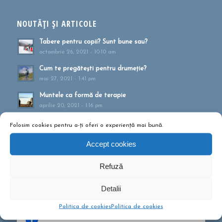
NOUTĂȚI ȘI ARTICOLE
Tabere pentru copii? Sunt bune sau?
octombrie 26, 2021 - 10:10 am
Cum te pregătești pentru drumeție?
mai 27, 2021 - 1:41 pm
Muntele ca formă de terapie
aprilie 20, 2021 - 1:16 pm
Drumeții montane pentru familii!
Folosim cookies pentru a-ți oferi o experiență mai bună.
februarie 13, 2020 - 5:21 pm
Accept cookies
Ce să conțină rucsacul într-o drumeție de o zi?
septembrie 10, 2019 - 12:29 pm
Refuză
Detalii
Politica de cookies
Politica de cookies