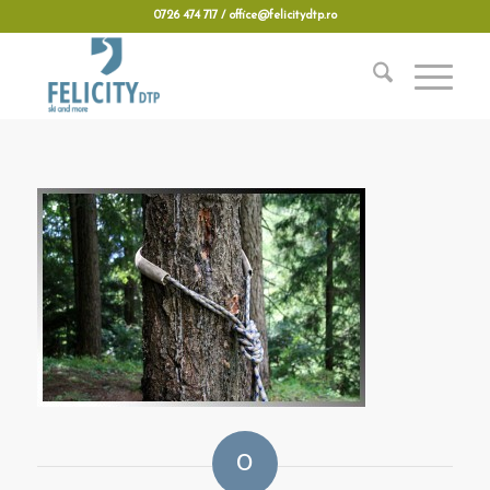
0726 474 717 / office@felicitydtp.ro
0