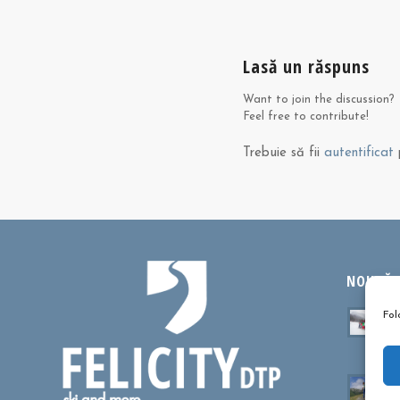
Lasă un răspuns
Want to join the discussion?
Feel free to contribute!
Trebuie să fii
autentificat
p
NOUTĂȚI
Ta
Fol
sa
oc
Cu
dr