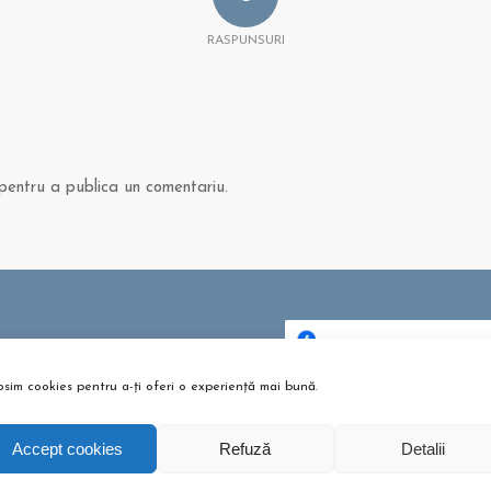
RASPUNSURI
entru a publica un comentariu.
 ȘI ARTICOLE
bere pentru copii? Sunt bune
osim cookies pentru a-ți oferi o experiență mai bună.
Dă clic pentru a accepta c
u?
urile pentru marketing și p
tombrie 26, 2021 - 10:10 am
activa acest conținu
Accept cookies
Refuză
Detalii
m te pregătești pentru
umeție?