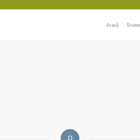
Acasă
Drumeț
0