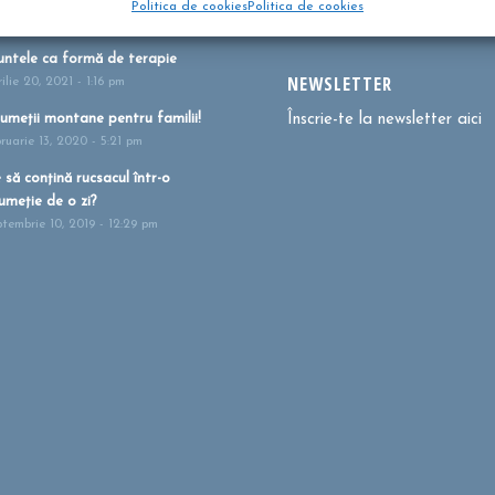
Politica de cookies
Politica de cookies
i 27, 2021 - 1:41 pm
ntele ca formă de terapie
NEWSLETTER
ilie 20, 2021 - 1:16 pm
umeții montane pentru familii!
Înscrie-te la newsletter aici
bruarie 13, 2020 - 5:21 pm
 să conțină rucsacul într-o
umeție de o zi?
ptembrie 10, 2019 - 12:29 pm