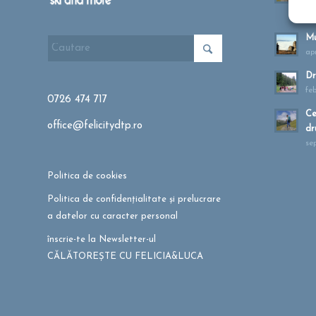
ma
Mu
apr
Dr
fe
0726 474 717
Ce
office@felicitydtp.ro
dr
se
Politica de cookies
Politica de confidențialitate și prelucrare
a datelor cu caracter personal
înscrie-te la Newsletter-ul
CĂLĂTOREȘTE CU FELICIA&LUCA