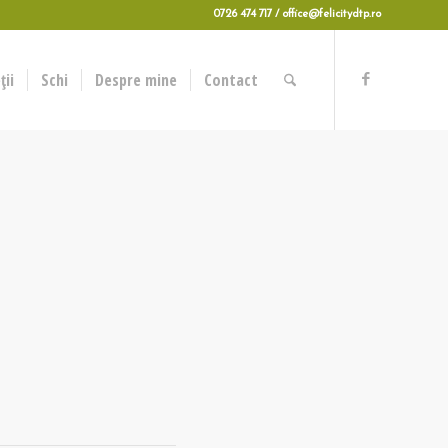
0726 474 717 / office@felicitydtp.ro
ii
Schi
Despre mine
Contact