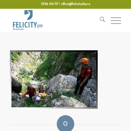
0726 474 717 / office@felicitydtp.ro
0