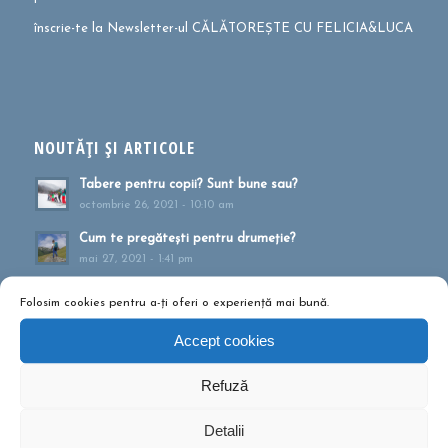
înscrie-te la Newsletter-ul CĂLĂTOREȘTE CU FELICIA&LUCA
NOUTĂȚI ȘI ARTICOLE
Tabere pentru copii? Sunt bune sau?
octombrie 26, 2021 - 10:10 am
Cum te pregătești pentru drumeție?
mai 27, 2021 - 1:41 pm
Muntele ca formă de terapie
Folosim cookies pentru a-ți oferi o experiență mai bună.
aprilie 20, 2021 - 1:16 pm
Accept cookies
Drumeții montane pentru familii!
februarie 13, 2020 - 5:21 pm
Refuză
Ce să conțină rucsacul într-o drumeție de o zi?
septembrie 10, 2019 - 12:29 pm
Detalii