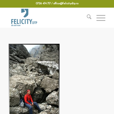
0726 474 717 / office@felicitydtp.ro