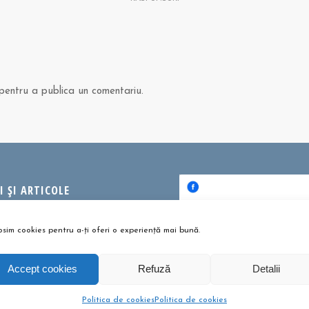
entru a publica un comentariu.
 ȘI ARTICOLE
bere pentru copii? Sunt bune
Dă clic pentru a accepta c
u?
osim cookies pentru a-ți oferi o experiență mai bună.
urile pentru marketing și p
tombrie 26, 2021 - 10:10 am
activa acest conținu
Accept cookies
Refuză
Detalii
m te pregătești pentru
umeție?
i 27, 2021 - 1:41 pm
Politica de cookies
Politica de cookies