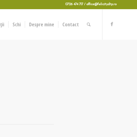
0726 474 717 / office@felicitydtp.ro
ii
Schi
Despre mine
Contact