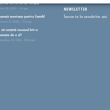
ntele ca formă de terapie
NEWSLETTER
ilie 20, 2021 - 1:16 pm
umeții montane pentru familii!
Înscrie-te la newsletter aici
bruarie 13, 2020 - 5:21 pm
 să conțină rucsacul într-o
umeție de o zi?
ptembrie 10, 2019 - 12:29 pm