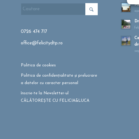
Mu
apr
Dr
fe
0726 474 717
Ce
office@felicitydtp.ro
dr
se
Politica de cookies
Politica de confidențialitate și prelucrare
a datelor cu caracter personal
înscrie-te la Newsletter-ul
CĂLĂTOREȘTE CU FELICIA&LUCA