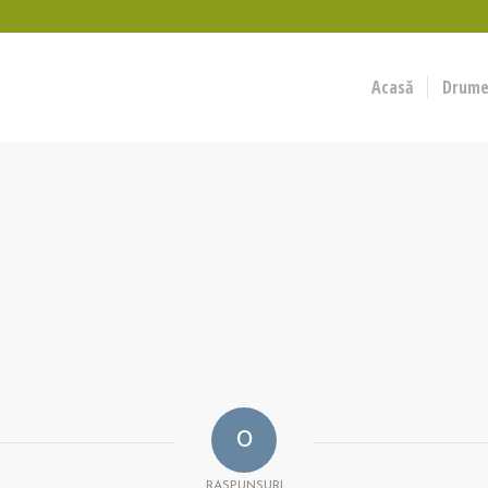
Acasă
Drumeț
0
RASPUNSURI