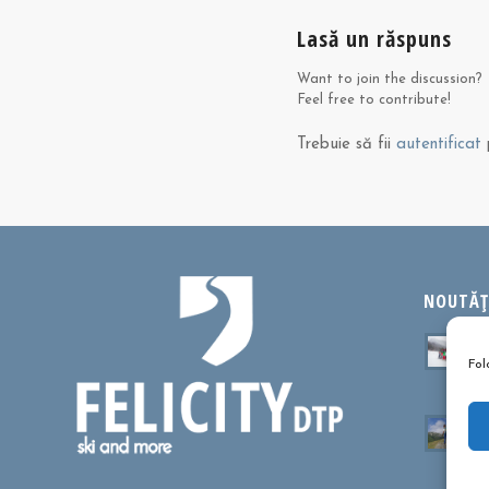
Lasă un răspuns
Want to join the discussion?
Feel free to contribute!
Trebuie să fii
autentificat
p
NOUTĂȚI
Ta
sa
Fol
oc
Cu
dr
ma