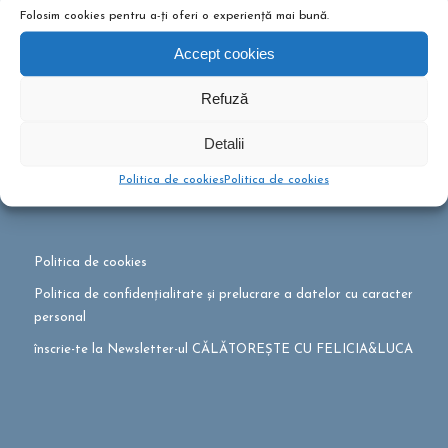
Folosim cookies pentru a-ți oferi o experiență mai bună.
Accept cookies
Refuză
Detalii
0726 474 717
Politica de cookies
Politica de cookies
office@felicitydtp.ro
Politica de cookies
Politica de confidențialitate și prelucrare a datelor cu caracter
personal
înscrie-te la Newsletter-ul CĂLĂTOREȘTE CU FELICIA&LUCA