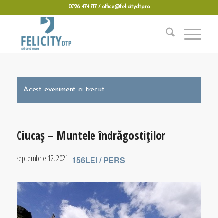
0726 474 717 / office@felicitydtp.ro
Acest eveniment a trecut.
Ciucaș – Muntele îndrăgostiților
septembrie 12, 2021
156LEI / PERS