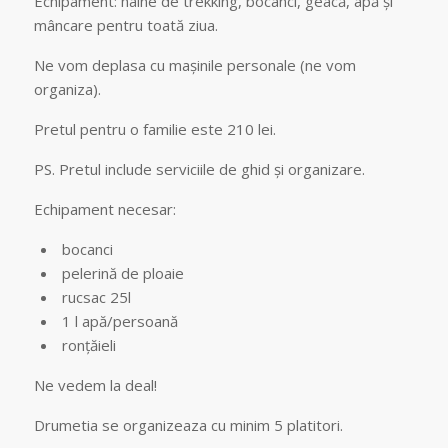
Echipament: haine de trekking, bocanci, geacă, apă și
mâncare pentru toată ziua.
Ne vom deplasa cu mașinile personale (ne vom
organiza).
Pretul pentru o familie este 210 lei.
PS. Pretul include serviciile de ghid și organizare.
Echipament necesar:
bocanci
pelerină de ploaie
rucsac 25l
1 l apă/persoană
ronțăieli
Ne vedem la deal!
Drumetia se organizeaza cu minim 5 platitori.