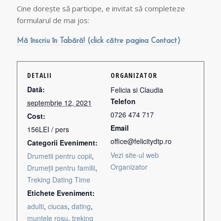
Cine dorește să participe, e invitat să completeze
formularul de mai jos:
Mă înscriu în Tabără! (click către pagina Contact)
DETALII
ORGANIZATOR
Dată:
Felicia si Claudia
Telefon
septembrie 12, 2021
0726 474 717
Cost:
Email
156LEI / pers
office@felicitydtp.ro
Categorii Eveniment:
Vezi site-ul web
Drumetii pentru copii
,
Organizator
Drumeții pentru familii
,
Treking Dating Time
Etichete Eveniment:
adulti
,
ciucas
,
dating
,
muntele rosu
,
treking