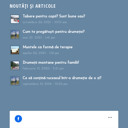
NOUTĂȚI ȘI ARTICOLE
Tabere pentru copii? Sunt bune sau?
octombrie 26, 2021 - 10:10 am
Cum te pregătești pentru drumeție?
mai 27, 2021 - 1:41 pm
Muntele ca formă de terapie
aprilie 20, 2021 - 1:16 pm
Drumeții montane pentru familii!
februarie 13, 2020 - 5:21 pm
Ce să conțină rucsacul într-o drumeție de o zi?
septembrie 10, 2019 - 12:29 pm