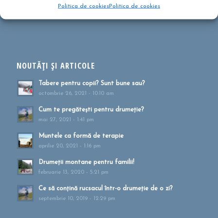
Politica de cookies
Politica de cookies
înscrie-te la Newsletter-ul CĂLĂTOREȘTE CU FELICIA&LUCA
NOUTĂȚI ȘI ARTICOLE
Tabere pentru copii? Sunt bune sau?
octombrie 26, 2021 - 10:10 am
Cum te pregătești pentru drumeție?
mai 27, 2021 - 1:41 pm
Muntele ca formă de terapie
aprilie 20, 2021 - 1:16 pm
Drumeții montane pentru familii!
februarie 13, 2020 - 5:21 pm
Ce să conțină rucsacul într-o drumeție de o zi?
septembrie 10, 2019 - 12:29 pm