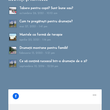
Tabere pentru copii? Sunt bune sau?
octombrie 26, 2021 - 10:10 am
Cum te pregătești pentru drumeție?
mai 27, 2021 - 1:41 pm
Muntele ca formă de terapie
aprilie 20, 2021 - 1:16 pm
Drumeții montane pentru familii!
februarie 13, 2020 - 5:21 pm
Ce să conțină rucsacul într-o drumeție de o zi?
septembrie 10, 2019 - 12:29 pm