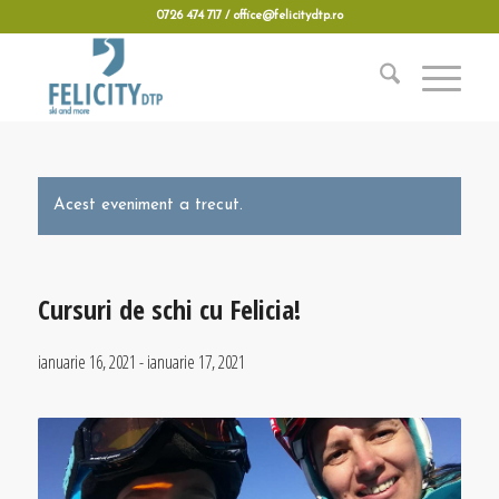
0726 474 717 / office@felicitydtp.ro
Acest eveniment a trecut.
Cursuri de schi cu Felicia!
ianuarie 16, 2021
-
ianuarie 17, 2021