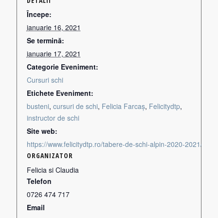
DETALII
Începe:
ianuarie 16, 2021
Se termină:
ianuarie 17, 2021
Categorie Eveniment:
Cursuri schi
Etichete Eveniment:
busteni
,
cursuri de schi
,
Felicia Farcaș
,
Felicitydtp
,
instructor de schi
Site web:
https://www.felicitydtp.ro/tabere-de-schi-alpin-2020-2021/
ORGANIZATOR
Felicia si Claudia
Telefon
0726 474 717
Email