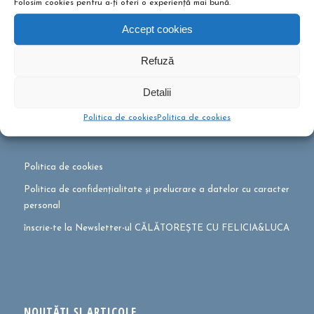
Folosim cookies pentru a-ți oferi o experiență mai bună.
Accept cookies
Refuză
Detalii
0726 474 717
office@felicitydtp.ro
Politica de cookies
Politica de cookies
Politica de cookies
Politica de confidențialitate și prelucrare a datelor cu caracter
personal
înscrie-te la Newsletter-ul CĂLĂTOREȘTE CU FELICIA&LUCA
NOUTĂȚI ȘI ARTICOLE