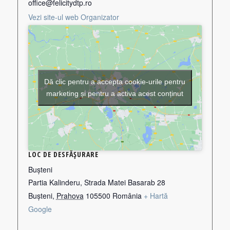
office@felicitydtp.ro
Vezi site-ul web Organizator
Dă clic pentru a accepta cookie-urile pentru
marketing și pentru a activa acest conținut
LOC DE DESFĂȘURARE
Bușteni
Partia Kalinderu, Strada Matei Basarab 28
Bușteni
,
Prahova
105500
România
+ Hartă
Google