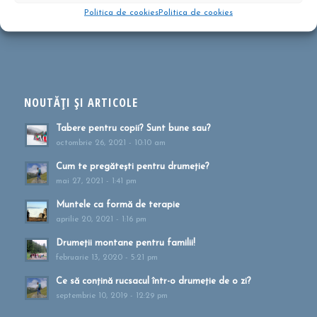
Politica de cookies
Politica de cookies
înscrie-te la Newsletter-ul CĂLĂTOREȘTE CU FELICIA&LUCA
NOUTĂȚI ȘI ARTICOLE
Tabere pentru copii? Sunt bune sau?
octombrie 26, 2021 - 10:10 am
Cum te pregătești pentru drumeție?
mai 27, 2021 - 1:41 pm
Muntele ca formă de terapie
aprilie 20, 2021 - 1:16 pm
Drumeții montane pentru familii!
februarie 13, 2020 - 5:21 pm
Ce să conțină rucsacul într-o drumeție de o zi?
septembrie 10, 2019 - 12:29 pm