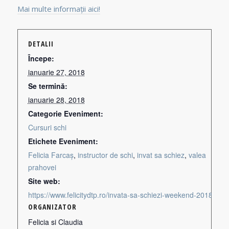
Mai multe informații aici!
DETALII
Începe:
ianuarie 27, 2018
Se termină:
ianuarie 28, 2018
Categorie Eveniment:
Cursuri schi
Etichete Eveniment:
Felicia Farcaș
,
instructor de schi
,
invat sa schiez
,
valea
prahovei
Site web:
https://www.felicitydtp.ro/invata-sa-schiezi-weekend-2018/
ORGANIZATOR
Felicia si Claudia