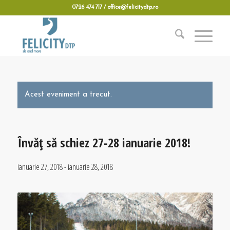
0726 474 717 / office@felicitydtp.ro
Acest eveniment a trecut.
Învăț să schiez 27-28 ianuarie 2018!
ianuarie 27, 2018
-
ianuarie 28, 2018