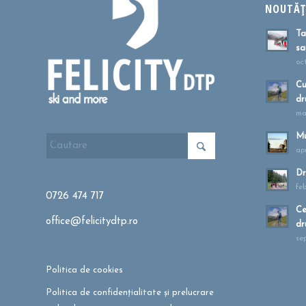
NOUTĂȚI
Ta
sa
oc
Cu
dr
ma
Mu
apr
Dr
fe
0726 474 717
Ce
office@felicitydtp.ro
dr
se
Politica de cookies
Politica de confidențialitate și prelucrare