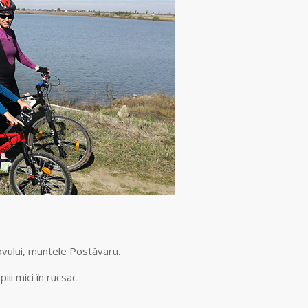
ovului, muntele Postăvaru.
piii mici în rucsac.