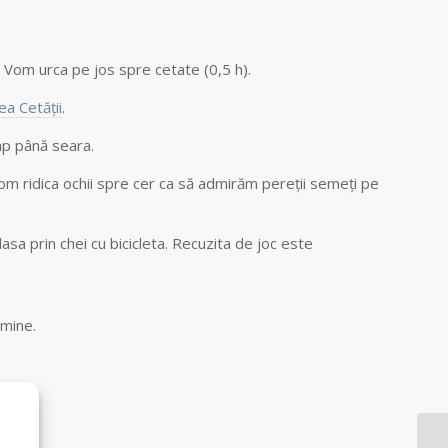
. Vom urca pe jos spre cetate (0,5 h).
ea Cetății
.
mp până seara.
 vom ridica ochii spre cer ca să admirăm pereții semeți pe
asa prin chei cu bicicleta. Recuzita de joc este
 mine.