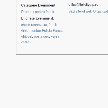
office@felicitydtp.ro
Categorie Eveniment:
Vezi site-ul web Organiza
Drumeții pentru familii
Etichete Eveniment:
cheile rasnovului
,
familii
,
Ghid montan Felicia Farcas
,
ghiocei
,
postavaru
,
valea
cetatii