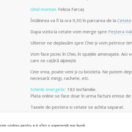
Ghid montan:
Felicia Farcaș
Întâlnirea va fi la ora 9,30 în parcarea de la
Cetate
Dupa vizita la cetate vom merge spre
Peștera Val
Ulterior ne deplasăm spre Chei și vom petrece ti
Vom face picnic în Chei, în spațiile amenajate. Aici
care se cațără alpiniștii.
Cine vrea, poate veni și cu bicicleta. Ne putem depl
necesară: mingi, rachete, etc.
Schimb energetic:
183 lei/familie.
Plata online se face doar în urma facturii emise de
Taxele de pestera si cetate se achita separat.
Condiții de desfășurare: minim 3 familii
osim cookies pentru a-ți oferi o experiență mai bună.
Vă așteptăm cu bucurie!