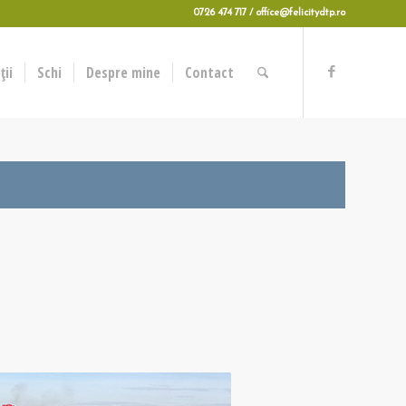
0726 474 717 / office@felicitydtp.ro
ii
Schi
Despre mine
Contact