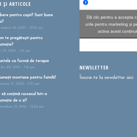
 ȘI ARTICOLE
bere pentru copii? Sunt bune
Dă clic pentru a accepta c
u?
urile pentru marketing și p
tombrie 26, 2021 - 10:10 am
activa acest conținu
m te pregătești pentru
umeție?
i 27, 2021 - 1:41 pm
ntele ca formă de terapie
NEWSLETTER
ilie 20, 2021 - 1:16 pm
umeții montane pentru familii!
Înscrie-te la newsletter aici
bruarie 13, 2020 - 5:21 pm
 să conțină rucsacul într-o
umeție de o zi?
ptembrie 10, 2019 - 12:29 pm