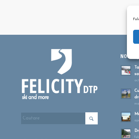
Fol
NOUTĂȚI
Ta
sa
oc
Cu
dr
ma
Mu
apr
Dr
fe