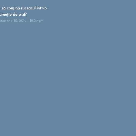
 să conțină rucsacul într-o
umeție de o zi?
ptembrie 10, 2019 - 12:29 pm