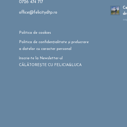
0726 474 717
Ce
office@felicitydtp.ro
dr
se
Politica de cookies
Politica de confidențialitate și prelucrare
a datelor cu caracter personal
înscrie-te la Newsletter-ul
CĂLĂTOREȘTE CU FELICIA&LUCA