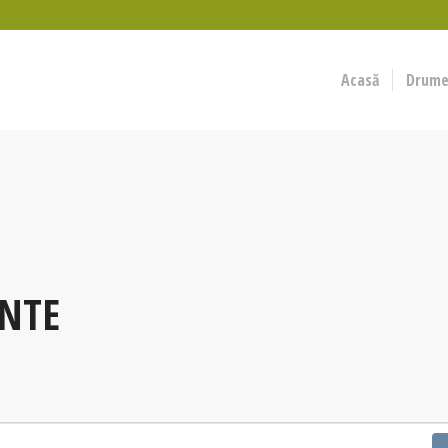
Acasă
Drumeț
NTE