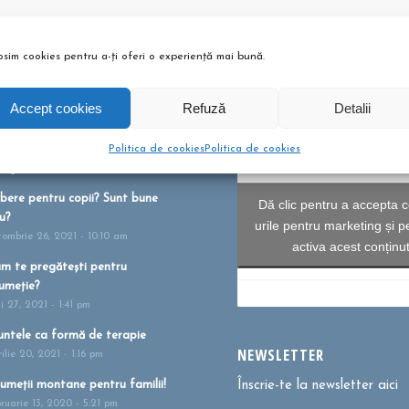
osim cookies pentru a-ți oferi o experiență mai bună.
Accept cookies
Refuză
Detalii
Politica de cookies
Politica de cookies
 ȘI ARTICOLE
bere pentru copii? Sunt bune
Dă clic pentru a accepta c
u?
urile pentru marketing și p
tombrie 26, 2021 - 10:10 am
activa acest conținu
m te pregătești pentru
umeție?
i 27, 2021 - 1:41 pm
ntele ca formă de terapie
NEWSLETTER
ilie 20, 2021 - 1:16 pm
umeții montane pentru familii!
Înscrie-te la newsletter aici
bruarie 13, 2020 - 5:21 pm