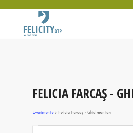
FELICIA FARCAȘ - 
Evenimente
Felicia Farcaș - Ghid montan
Evenimente
Navigare
Introdu