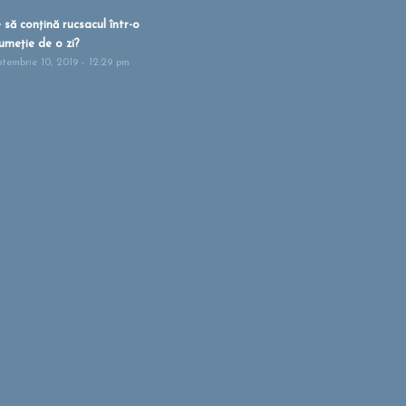
 să conțină rucsacul într-o
umeție de o zi?
ptembrie 10, 2019 - 12:29 pm