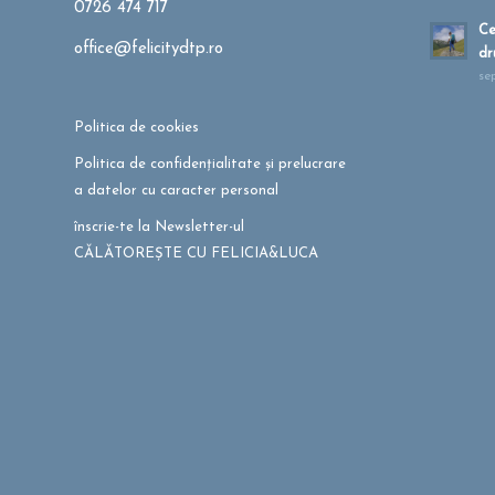
0726 474 717
Ce
office@felicitydtp.ro
dr
se
Politica de cookies
Politica de confidențialitate și prelucrare
a datelor cu caracter personal
înscrie-te la Newsletter-ul
CĂLĂTOREȘTE CU FELICIA&LUCA