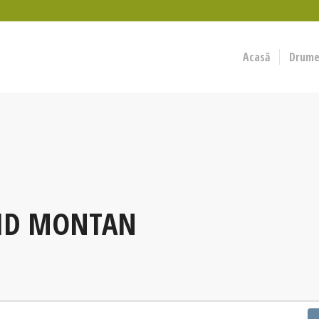
Acasă
Drumeț
GHID MONTAN