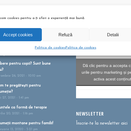
osim cookies pentru a-ți oferi o experiență mai bună.
Accept cookies
Refuză
Detalii
Politica de cookies
Politica de cookies
 ȘI ARTICOLE
bere pentru copii? Sunt bune
Dă clic pentru a accepta c
u?
urile pentru marketing și p
tombrie 26, 2021 - 10:10 am
activa acest conținu
m te pregătești pentru
umeție?
i 27, 2021 - 1:41 pm
ntele ca formă de terapie
NEWSLETTER
ilie 20, 2021 - 1:16 pm
umeții montane pentru familii!
Înscrie-te la newsletter aici
bruarie 13, 2020 - 5:21 pm