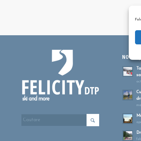
Fol
NOUTĂȚI
Ta
sa
oc
Cu
dr
ma
Mu
apr
Dr
fe