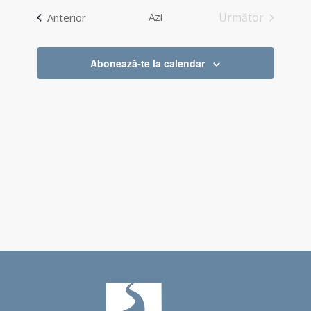
vizualizări
data.
Eveniment
Evenimente
Azi
Următor
Anterior
și
Evenimente
căutare
Abonează-te la calendar
Evenimente