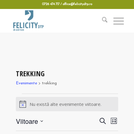
0726 474 717 / office@felicitydtp.ro
TREKKING
Evenimente
trekking
Evenimente
Nu există alte evenimente viitoare.
Notificare
Navigare
Navigare
Viitoare
Caută
Listă
în
în
Selectează
vizualizări