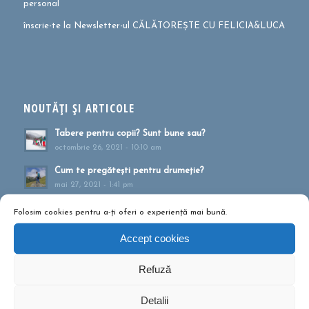
personal
înscrie-te la Newsletter-ul CĂLĂTOREȘTE CU FELICIA&LUCA
NOUTĂȚI ȘI ARTICOLE
Tabere pentru copii? Sunt bune sau?
octombrie 26, 2021 - 10:10 am
Cum te pregătești pentru drumeție?
mai 27, 2021 - 1:41 pm
Muntele ca formă de terapie
Folosim cookies pentru a-ți oferi o experiență mai bună.
aprilie 20, 2021 - 1:16 pm
Accept cookies
Drumeții montane pentru familii!
februarie 13, 2020 - 5:21 pm
Refuză
Ce să conțină rucsacul într-o drumeție de o zi?
septembrie 10, 2019 - 12:29 pm
Detalii