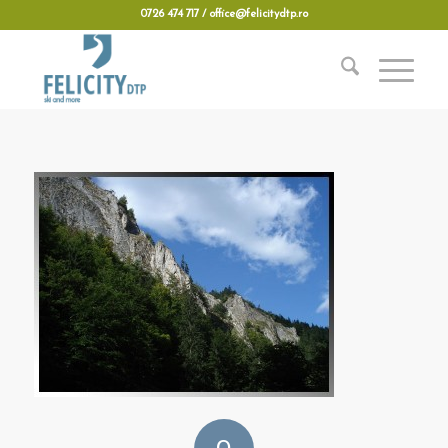
0726 474 717 / office@felicitydtp.ro