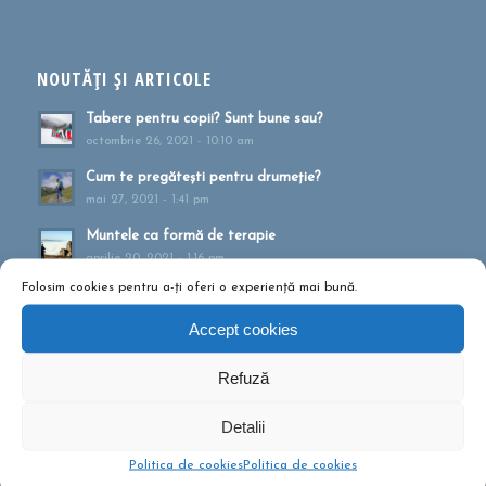
NOUTĂȚI ȘI ARTICOLE
Tabere pentru copii? Sunt bune sau?
octombrie 26, 2021 - 10:10 am
Cum te pregătești pentru drumeție?
mai 27, 2021 - 1:41 pm
Muntele ca formă de terapie
aprilie 20, 2021 - 1:16 pm
Folosim cookies pentru a-ți oferi o experiență mai bună.
Drumeții montane pentru familii!
februarie 13, 2020 - 5:21 pm
Accept cookies
Ce să conțină rucsacul într-o drumeție de o zi?
Refuză
septembrie 10, 2019 - 12:29 pm
Detalii
Politica de cookies
Politica de cookies