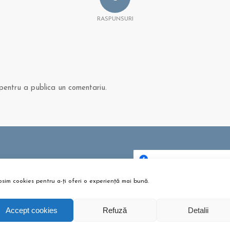
RASPUNSURI
entru a publica un comentariu.
 ȘI ARTICOLE
bere pentru copii? Sunt bune
osim cookies pentru a-ți oferi o experiență mai bună.
Dă clic pentru a accepta c
u?
urile pentru marketing și p
tombrie 26, 2021 - 10:10 am
activa acest conținu
Accept cookies
Refuză
Detalii
m te pregătești pentru
umeție?