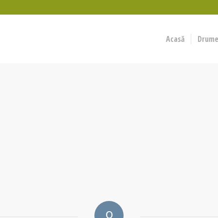
Acasă
Drumeț
0