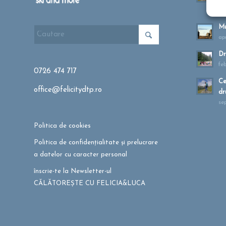
ma
Mu
apr
Dr
fe
0726 474 717
Ce
office@felicitydtp.ro
dr
se
Politica de cookies
Politica de confidențialitate și prelucrare
a datelor cu caracter personal
înscrie-te la Newsletter-ul
CĂLĂTOREȘTE CU FELICIA&LUCA