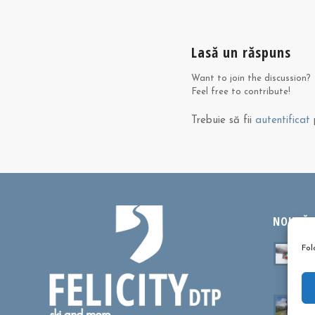
Lasă un răspuns
Want to join the discussion?
Feel free to contribute!
Trebuie să fii
autentificat
p
NOUTĂȚI
Ta
Fol
sa
oc
Cu
dr