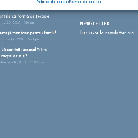
Politica de cookies
Politica de cookies
i 27, 2021 - 1:41 pm
ntele ca formă de terapie
NEWSLETTER
ilie 20, 2021 - 1:16 pm
umeții montane pentru familii!
Înscrie-te la newsletter aici
bruarie 13, 2020 - 5:21 pm
 să conțină rucsacul într-o
umeție de o zi?
ptembrie 10, 2019 - 12:29 pm