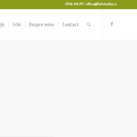
0726 474 717 / office@felicitydtp.ro
ii
Schi
Despre mine
Contact