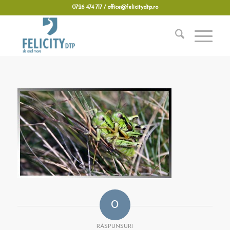
0726 474 717 / office@felicitydtp.ro
0
RASPUNSURI