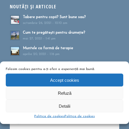
NOUTĂȚI ȘI ARTICOLE
Tabere pentru copii? Sunt bune sau?
octombrie 26, 2021 - 10:10 am
Cum te pregătești pentru drumeție?
mai 27, 2021 - 1:41 pm
Muntele ca formă de terapie
aprilie 20, 2021 - 1:16 pm
Drumeții montane pentru familii!
Folosim cookies pentru a-ți oferi o experiență mai bună.
februarie 13, 2020 - 5:21 pm
Ce să conțină rucsacul într-o drumeție de o zi?
Accept cookies
septembrie 10, 2019 - 12:29 pm
Refuză
Detalii
Politica de cookies
Politica de cookies