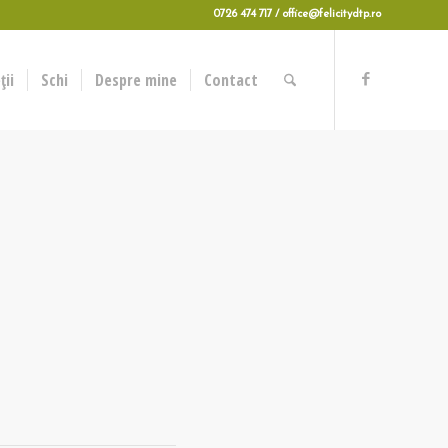
0726 474 717 / office@felicitydtp.ro
ii
Schi
Despre mine
Contact