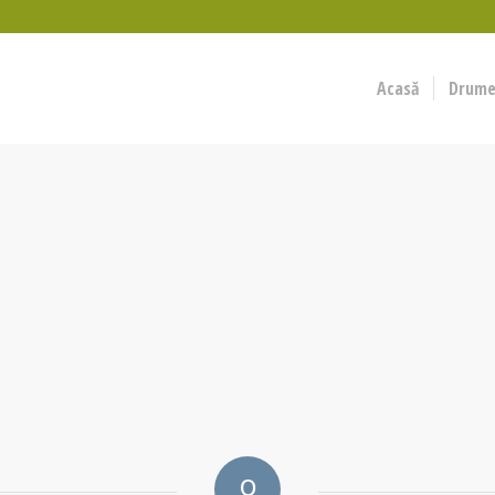
Acasă
Drumeț
0