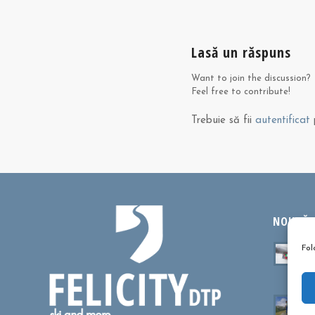
Lasă un răspuns
Want to join the discussion?
Feel free to contribute!
Trebuie să fii
autentificat
p
NOUTĂȚI
Ta
Fol
sa
oc
Cu
dr