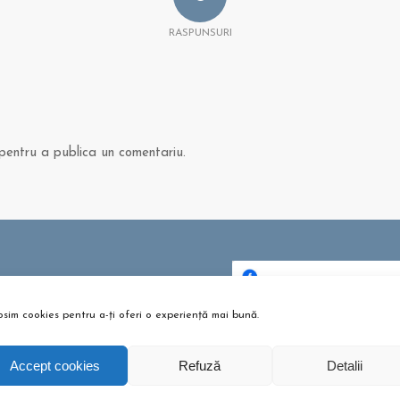
RASPUNSURI
entru a publica un comentariu.
 ȘI ARTICOLE
bere pentru copii? Sunt bune
osim cookies pentru a-ți oferi o experiență mai bună.
Dă clic pentru a accepta c
u?
urile pentru marketing și p
tombrie 26, 2021 - 10:10 am
activa acest conținu
Accept cookies
Refuză
Detalii
m te pregătești pentru
umeție?