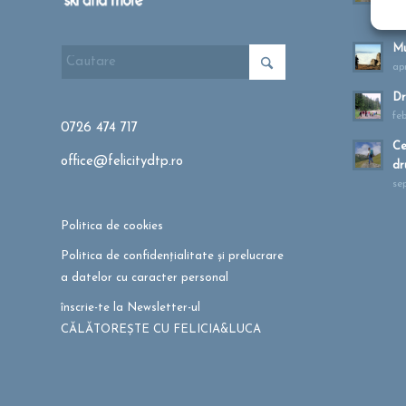
ma
Mu
apr
Dr
fe
0726 474 717
Ce
office@felicitydtp.ro
dr
se
Politica de cookies
Politica de confidențialitate și prelucrare
a datelor cu caracter personal
înscrie-te la Newsletter-ul
CĂLĂTOREȘTE CU FELICIA&LUCA