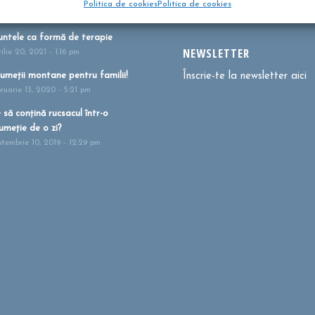
Politica de cookies
Politica de cookies
i 27, 2021 - 1:41 pm
ntele ca formă de terapie
NEWSLETTER
ilie 20, 2021 - 1:16 pm
umeții montane pentru familii!
Înscrie-te la newsletter aici
bruarie 13, 2020 - 5:21 pm
 să conțină rucsacul într-o
umeție de o zi?
ptembrie 10, 2019 - 12:29 pm