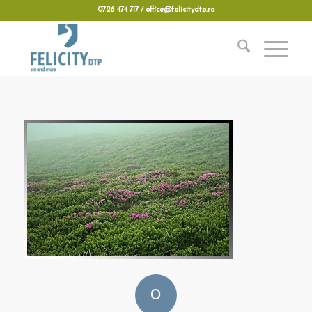
0726 474 717 / office@felicitydtp.ro
0