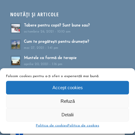
NOUTĂȚI ȘI ARTICOLE
Tabere pentru copii? Sunt bune sau?
octombrie 26, 2021 - 10:10 am
Cum te pregătești pentru drumeție?
mai 27, 2021 - 1:41 pm
Muntele ca formă de terapie
aprilie 20, 2021 - 1:16 pm
Drumeții montane pentru familii!
Folosim cookies pentru a-ți oferi o experiență mai bună.
februarie 13, 2020 - 5:21 pm
Accept cookies
Ce să conțină rucsacul într-o drumeție de o zi?
septembrie 10, 2019 - 12:29 pm
Refuză
Detalii
Politica de cookies
Politica de cookies