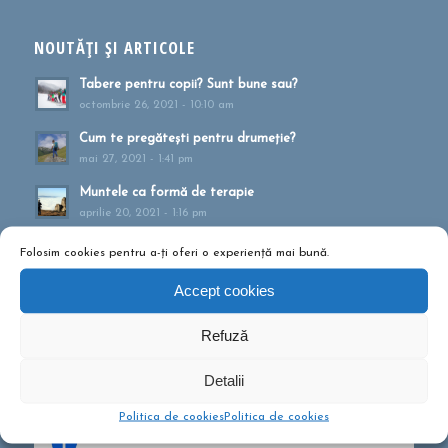
NOUTĂȚI ȘI ARTICOLE
Tabere pentru copii? Sunt bune sau?
octombrie 26, 2021 - 10:10 am
Cum te pregătești pentru drumeție?
mai 27, 2021 - 1:41 pm
Muntele ca formă de terapie
aprilie 20, 2021 - 1:16 pm
Drumeții montane pentru familii!
Folosim cookies pentru a-ți oferi o experiență mai bună.
februarie 13, 2020 - 5:21 pm
Accept cookies
Ce să conțină rucsacul într-o drumeție de o zi?
septembrie 10, 2019 - 12:29 pm
Refuză
Detalii
Politica de cookies
Politica de cookies