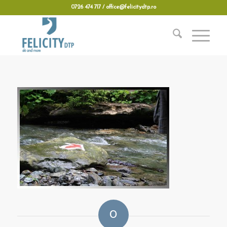
0726 474 717 / office@felicitydtp.ro
0