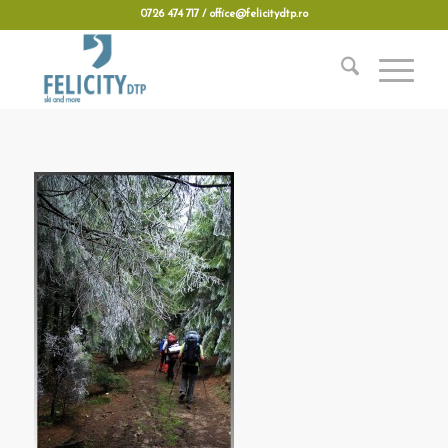
0726 474 717 / office@felicitydtp.ro