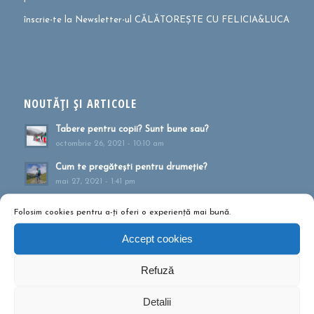
înscrie-te la Newsletter-ul CĂLĂTOREȘTE CU FELICIA&LUCA
NOUTĂȚI ȘI ARTICOLE
Tabere pentru copii? Sunt bune sau?
octombrie 26, 2021 - 10:10 am
Cum te pregătești pentru drumeție?
mai 27, 2021 - 1:41 pm
Muntele ca formă de terapie
Folosim cookies pentru a-ți oferi o experiență mai bună.
aprilie 20, 2021 - 1:16 pm
Accept cookies
Drumeții montane pentru familii!
februarie 13, 2020 - 5:21 pm
Refuză
Ce să conțină rucsacul într-o drumeție de o zi?
septembrie 10, 2019 - 12:29 pm
Detalii