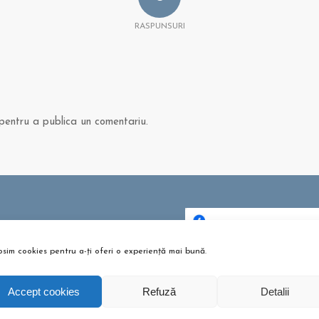
RASPUNSURI
entru a publica un comentariu.
 ȘI ARTICOLE
bere pentru copii? Sunt bune
osim cookies pentru a-ți oferi o experiență mai bună.
Dă clic pentru a accepta c
u?
urile pentru marketing și p
tombrie 26, 2021 - 10:10 am
activa acest conținu
Accept cookies
Refuză
Detalii
m te pregătești pentru
umeție?