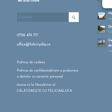
ma
Mu
apr
Dr
fe
0726 474 717
Ce
office@felicitydtp.ro
dr
se
Politica de cookies
Politica de confidențialitate și prelucrare
a datelor cu caracter personal
înscrie-te la Newsletter-ul
CĂLĂTOREȘTE CU FELICIA&LUCA