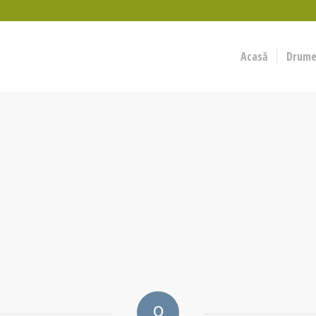
Acasă
Drumeț
0