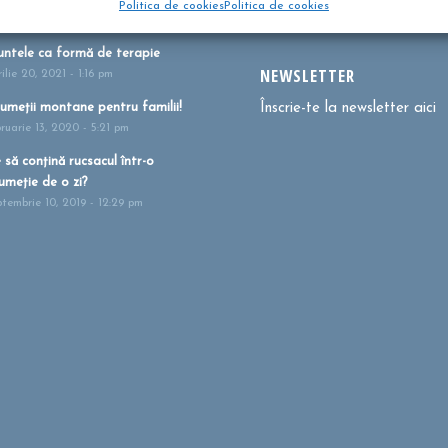
Politica de cookies
Politica de cookies
i 27, 2021 - 1:41 pm
ntele ca formă de terapie
NEWSLETTER
ilie 20, 2021 - 1:16 pm
umeții montane pentru familii!
Înscrie-te la newsletter aici
bruarie 13, 2020 - 5:21 pm
 să conțină rucsacul într-o
umeție de o zi?
ptembrie 10, 2019 - 12:29 pm