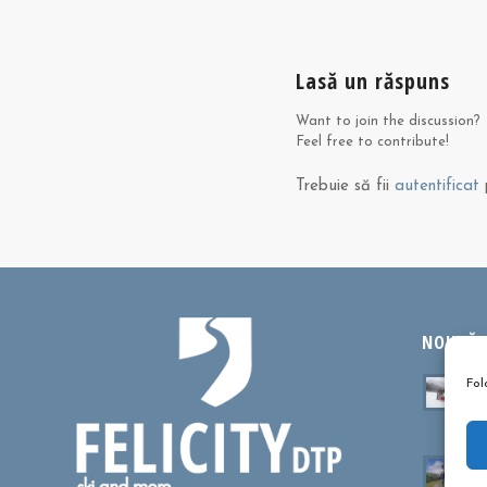
Lasă un răspuns
Want to join the discussion?
Feel free to contribute!
Trebuie să fii
autentificat
p
NOUTĂȚI
Ta
Fol
sa
oc
Cu
dr