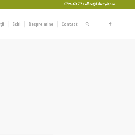
0726 474 717 / office@felicitydtp.ro
ii
Schi
Despre mine
Contact