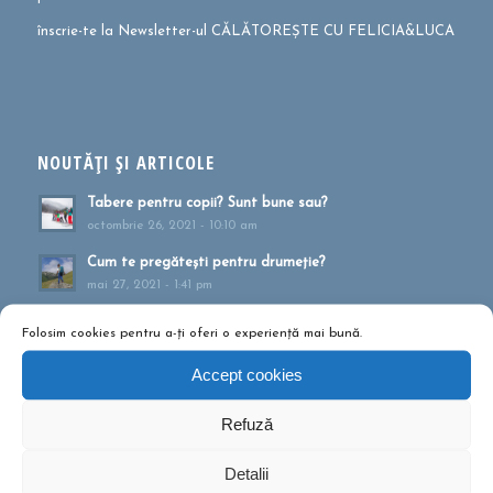
înscrie-te la Newsletter-ul CĂLĂTOREȘTE CU FELICIA&LUCA
NOUTĂȚI ȘI ARTICOLE
Tabere pentru copii? Sunt bune sau?
octombrie 26, 2021 - 10:10 am
Cum te pregătești pentru drumeție?
mai 27, 2021 - 1:41 pm
Muntele ca formă de terapie
Folosim cookies pentru a-ți oferi o experiență mai bună.
aprilie 20, 2021 - 1:16 pm
Accept cookies
Drumeții montane pentru familii!
februarie 13, 2020 - 5:21 pm
Refuză
Ce să conțină rucsacul într-o drumeție de o zi?
septembrie 10, 2019 - 12:29 pm
Detalii