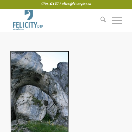
0726 474 717 / office@felicitydtp.ro