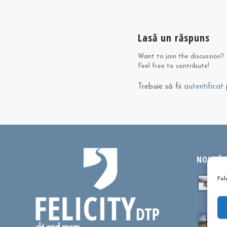
Lasă un răspuns
Want to join the discussion?
Feel free to contribute!
Trebuie să fii
autentificat
p
NOUTĂȚI
Ta
Fol
sa
oc
Cu
dr