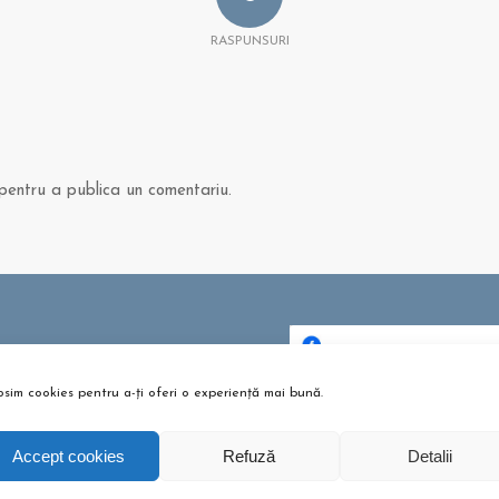
RASPUNSURI
entru a publica un comentariu.
 ȘI ARTICOLE
bere pentru copii? Sunt bune
osim cookies pentru a-ți oferi o experiență mai bună.
Dă clic pentru a accepta c
u?
urile pentru marketing și p
tombrie 26, 2021 - 10:10 am
activa acest conținu
Accept cookies
Refuză
Detalii
m te pregătești pentru
umeție?