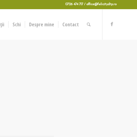
0726 474 717 / office@felicitydtp.ro
ii
Schi
Despre mine
Contact