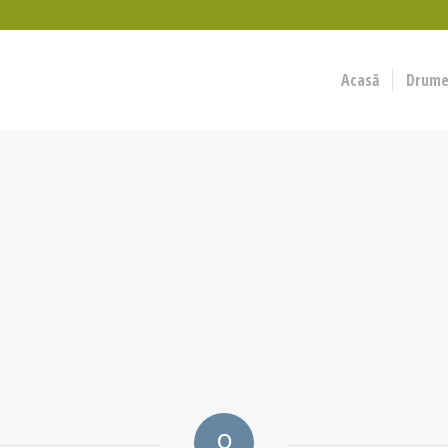
Acasă
Drumeț
0