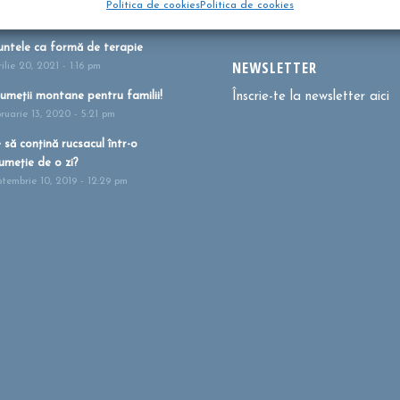
Politica de cookies
Politica de cookies
i 27, 2021 - 1:41 pm
ntele ca formă de terapie
NEWSLETTER
ilie 20, 2021 - 1:16 pm
umeții montane pentru familii!
Înscrie-te la newsletter aici
bruarie 13, 2020 - 5:21 pm
 să conțină rucsacul într-o
umeție de o zi?
ptembrie 10, 2019 - 12:29 pm