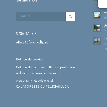
ma
Mu
apr
Dr
fe
0726 474 717
Ce
office@felicitydtp.ro
dr
se
Politica de cookies
Politica de confidențialitate și prelucrare
a datelor cu caracter personal
înscrie-te la Newsletter-ul
CĂLĂTOREȘTE CU FELICIA&LUCA