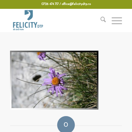
0726 474 717 / office@felicitydtp.ro
0