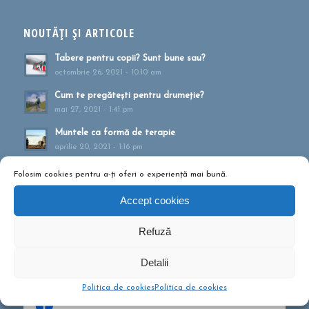
NOUTĂȚI ȘI ARTICOLE
Tabere pentru copii? Sunt bune sau?
octombrie 26, 2021 - 10:10 am
Cum te pregătești pentru drumeție?
mai 27, 2021 - 1:41 pm
Muntele ca formă de terapie
aprilie 20, 2021 - 1:16 pm
Drumeții montane pentru familii!
Folosim cookies pentru a-ți oferi o experiență mai bună.
februarie 13, 2020 - 5:21 pm
Accept cookies
Ce să conțină rucsacul într-o drumeție de o zi?
septembrie 10, 2019 - 12:29 pm
Refuză
Detalii
Politica de cookies
Politica de cookies