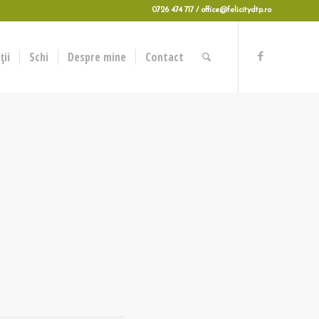
0726 474 717 / office@felicitydtp.ro
ii
Schi
Despre mine
Contact