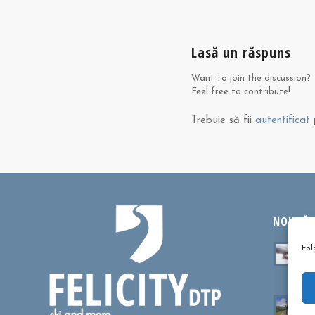
Lasă un răspuns
Want to join the discussion?
Feel free to contribute!
Trebuie să fii
autentificat
p
NOUTĂȚI
Ta
Fol
sa
oc
Cu
dr