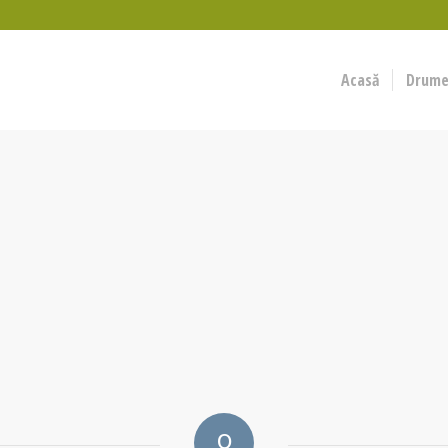
Acasă
Drumeț
0