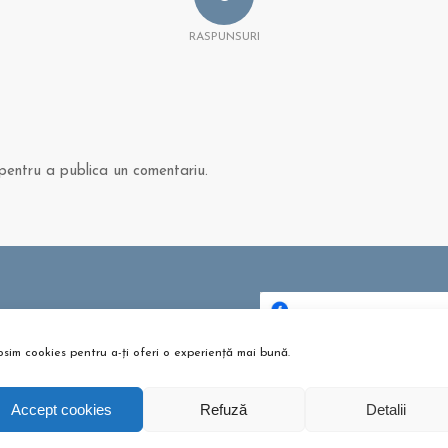
RASPUNSURI
entru a publica un comentariu.
 ȘI ARTICOLE
bere pentru copii? Sunt bune
osim cookies pentru a-ți oferi o experiență mai bună.
Dă clic pentru a accepta c
u?
urile pentru marketing și p
tombrie 26, 2021 - 10:10 am
activa acest conținu
Accept cookies
Refuză
Detalii
m te pregătești pentru
umeție?