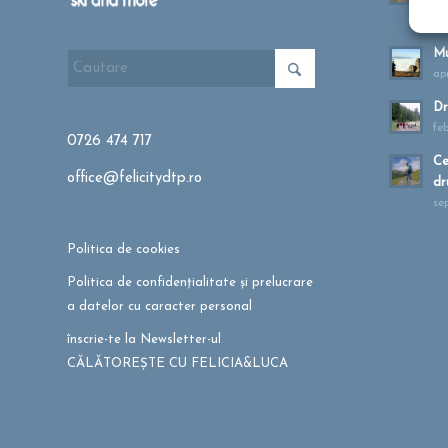
ma
Mu
apr
Dr
fe
0726 474 717
Ce
office@felicitydtp.ro
dr
se
Politica de cookies
Politica de confidențialitate și prelucrare
a datelor cu caracter personal
înscrie-te la Newsletter-ul
CĂLĂTOREȘTE CU FELICIA&LUCA