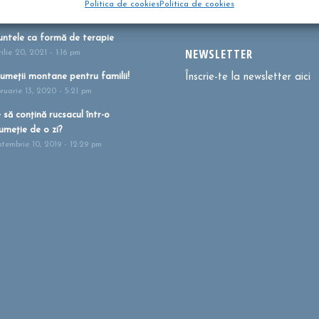
Politica de cookies
Politica de cookies
i 27, 2021 - 1:41 pm
ntele ca formă de terapie
NEWSLETTER
ilie 20, 2021 - 1:16 pm
umeții montane pentru familii!
Înscrie-te la newsletter aici
bruarie 13, 2020 - 5:21 pm
 să conțină rucsacul într-o
umeție de o zi?
ptembrie 10, 2019 - 12:29 pm