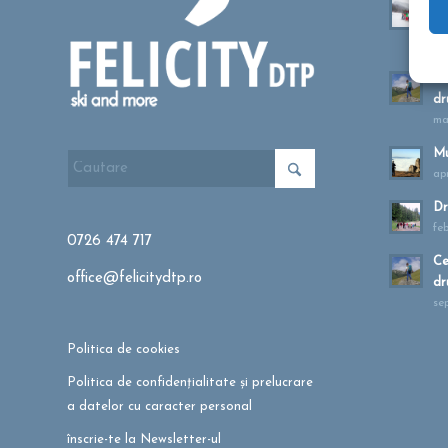
Ta
sa
oc
Cu
dr
ma
Mu
apr
Dr
fe
0726 474 717
Ce
office@felicitydtp.ro
dr
se
Politica de cookies
Politica de confidențialitate și prelucrare
a datelor cu caracter personal
înscrie-te la Newsletter-ul