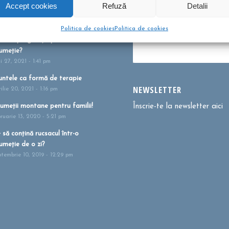
bere pentru copii? Sunt bune
Dă clic pentru a accepta c
Accept cookies
Refuză
Detalii
u?
urile pentru marketing și p
tombrie 26, 2021 - 10:10 am
activa acest conținu
Politica de cookies
Politica de cookies
m te pregătești pentru
umeție?
i 27, 2021 - 1:41 pm
ntele ca formă de terapie
NEWSLETTER
ilie 20, 2021 - 1:16 pm
umeții montane pentru familii!
Înscrie-te la newsletter aici
bruarie 13, 2020 - 5:21 pm
 să conțină rucsacul într-o
umeție de o zi?
ptembrie 10, 2019 - 12:29 pm