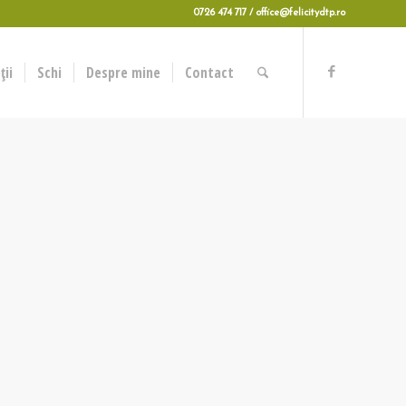
0726 474 717 / office@felicitydtp.ro
ii
Schi
Despre mine
Contact