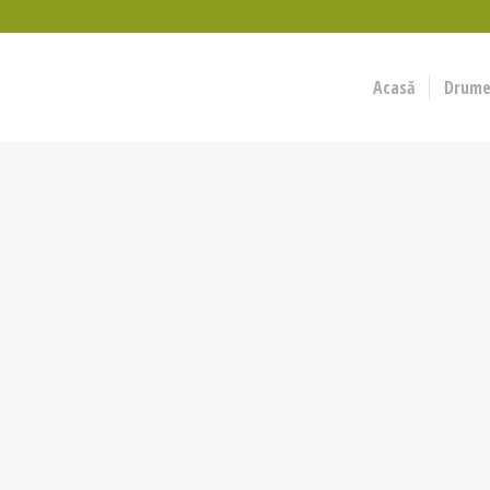
Acasă
Drumeț