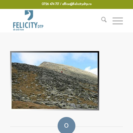
0726 474 717 / office@felicitydtp.ro
0