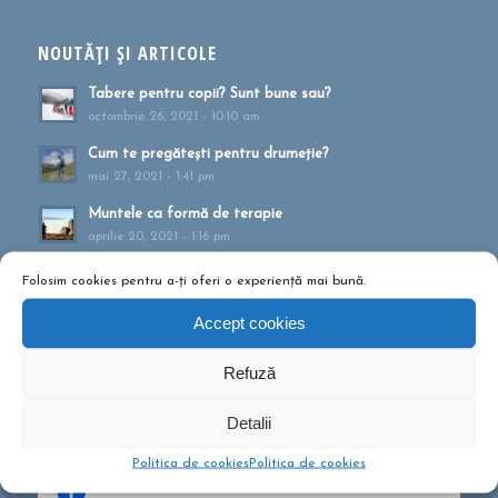
NOUTĂȚI ȘI ARTICOLE
Tabere pentru copii? Sunt bune sau?
octombrie 26, 2021 - 10:10 am
Cum te pregătești pentru drumeție?
mai 27, 2021 - 1:41 pm
Muntele ca formă de terapie
aprilie 20, 2021 - 1:16 pm
Drumeții montane pentru familii!
Folosim cookies pentru a-ți oferi o experiență mai bună.
februarie 13, 2020 - 5:21 pm
Accept cookies
Ce să conțină rucsacul într-o drumeție de o zi?
septembrie 10, 2019 - 12:29 pm
Refuză
Detalii
Politica de cookies
Politica de cookies