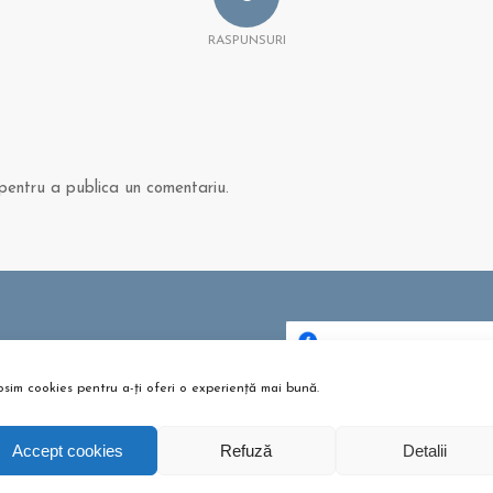
RASPUNSURI
entru a publica un comentariu.
 ȘI ARTICOLE
bere pentru copii? Sunt bune
osim cookies pentru a-ți oferi o experiență mai bună.
Dă clic pentru a accepta c
u?
urile pentru marketing și p
tombrie 26, 2021 - 10:10 am
activa acest conținu
Accept cookies
Refuză
Detalii
m te pregătești pentru
umeție?