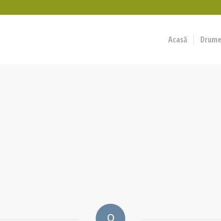
Acasă
Drumeț
0