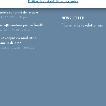
Politica de cookies
Politica de cookies
i 27, 2021 - 1:41 pm
ntele ca formă de terapie
NEWSLETTER
ilie 20, 2021 - 1:16 pm
umeții montane pentru familii!
Înscrie-te la newsletter aici
bruarie 13, 2020 - 5:21 pm
 să conțină rucsacul într-o
umeție de o zi?
ptembrie 10, 2019 - 12:29 pm