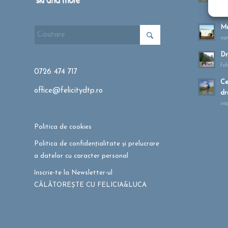
ma
Mu
apr
Dr
fe
0726 474 717
Ce
office@felicitydtp.ro
dr
se
Politica de cookies
Politica de confidențialitate și prelucrare
a datelor cu caracter personal
înscrie-te la Newsletter-ul
CĂLĂTOREȘTE CU FELICIA&LUCA