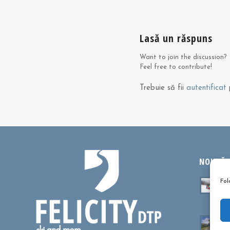
Lasă un răspuns
Want to join the discussion?
Feel free to contribute!
Trebuie să fii
autentificat
p
NOUTĂȚI
Ta
Fol
sa
oc
Cu
dr