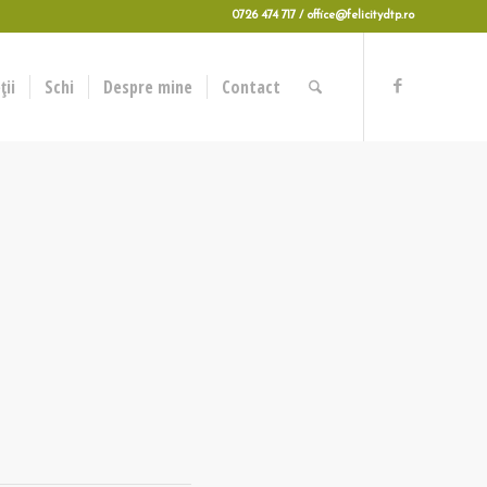
0726 474 717 / office@felicitydtp.ro
ii
Schi
Despre mine
Contact