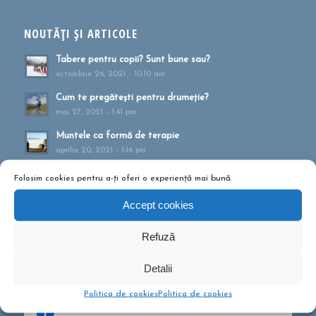
NOUTĂȚI ȘI ARTICOLE
Tabere pentru copii? Sunt bune sau?
octombrie 26, 2021 - 10:10 am
Cum te pregătești pentru drumeție?
mai 27, 2021 - 1:41 pm
Muntele ca formă de terapie
aprilie 20, 2021 - 1:16 pm
Drumeții montane pentru familii!
Folosim cookies pentru a-ți oferi o experiență mai bună.
februarie 13, 2020 - 5:21 pm
Accept cookies
Ce să conțină rucsacul într-o drumeție de o zi?
septembrie 10, 2019 - 12:29 pm
Refuză
Detalii
Politica de cookies
Politica de cookies