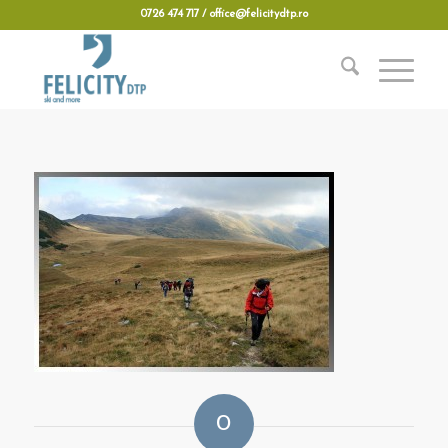
0726 474 717 / office@felicitydtp.ro
0