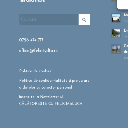
ma
Mu
apr
Dr
fe
0726 474 717
Ce
office@felicitydtp.ro
dr
se
Politica de cookies
Politica de confidențialitate și prelucrare
a datelor cu caracter personal
înscrie-te la Newsletter-ul
CĂLĂTOREȘTE CU FELICIA&LUCA