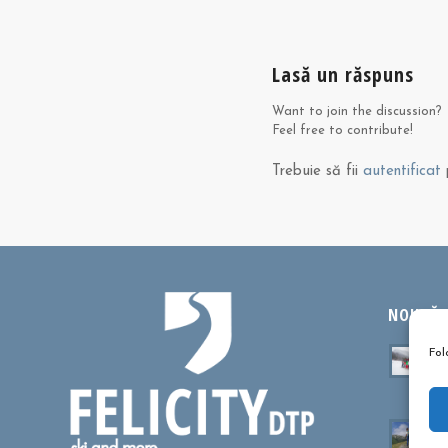
Lasă un răspuns
Want to join the discussion?
Feel free to contribute!
Trebuie să fii
autentificat
p
NOUTĂȚI
Ta
Fol
sa
oc
Cu
dr