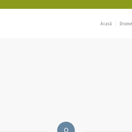
Acasă
Drumeț
0