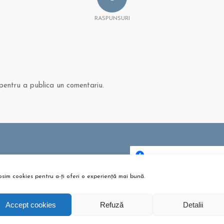
RASPUNSURI
entru a publica un comentariu.
 ȘI ARTICOLE
bere pentru copii? Sunt bune
osim cookies pentru a-ți oferi o experiență mai bună.
Dă clic pentru a accepta c
u?
urile pentru marketing și p
tombrie 26, 2021 - 10:10 am
activa acest conținu
Accept cookies
Refuză
Detalii
m te pregătești pentru
umeție?