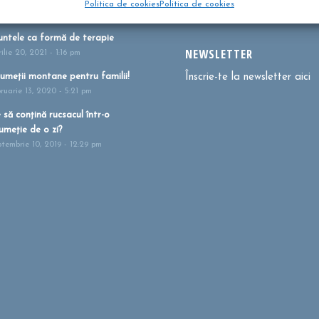
Politica de cookies
Politica de cookies
i 27, 2021 - 1:41 pm
ntele ca formă de terapie
NEWSLETTER
ilie 20, 2021 - 1:16 pm
umeții montane pentru familii!
Înscrie-te la newsletter aici
bruarie 13, 2020 - 5:21 pm
 să conțină rucsacul într-o
umeție de o zi?
ptembrie 10, 2019 - 12:29 pm