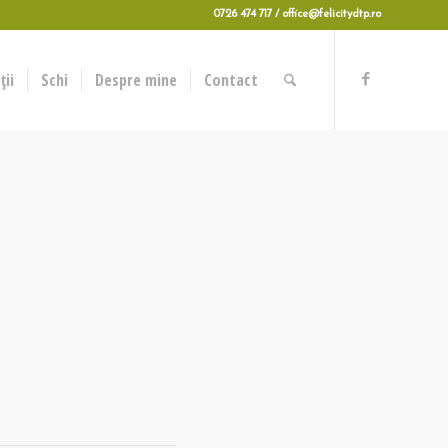
0726 474 717 / office@felicitydtp.ro
ii
Schi
Despre mine
Contact