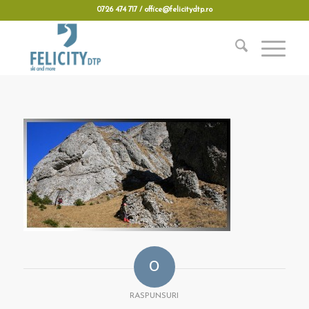
0726 474 717 / office@felicitydtp.ro
0
RASPUNSURI