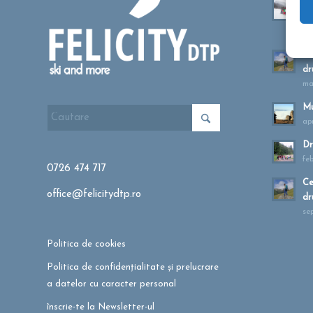
Ta
sa
oc
Cu
dr
ma
Mu
apr
Dr
fe
0726 474 717
Ce
office@felicitydtp.ro
dr
se
Politica de cookies
Politica de confidențialitate și prelucrare
a datelor cu caracter personal
înscrie-te la Newsletter-ul