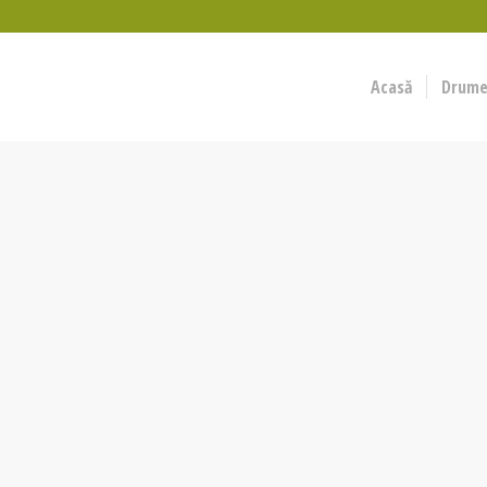
Acasă
Drumeț