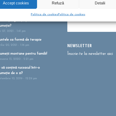
bere pentru copii? Sunt bune
Dă clic pentru a accepta c
Accept cookies
Refuză
Detalii
u?
urile pentru marketing și p
tombrie 26, 2021 - 10:10 am
activa acest conținu
Politica de cookies
Politica de cookies
m te pregătești pentru
umeție?
i 27, 2021 - 1:41 pm
ntele ca formă de terapie
NEWSLETTER
ilie 20, 2021 - 1:16 pm
umeții montane pentru familii!
Înscrie-te la newsletter aici
bruarie 13, 2020 - 5:21 pm
 să conțină rucsacul într-o
umeție de o zi?
ptembrie 10, 2019 - 12:29 pm