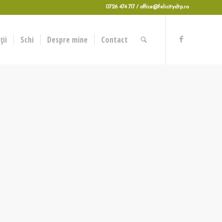
0726 474 717 / office@felicitydtp.ro
ii
Schi
Despre mine
Contact