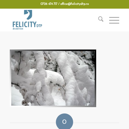
0726 474 717 / office@felicitydtp.ro
0