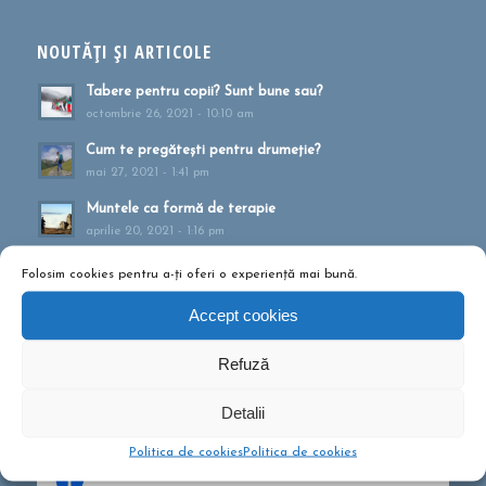
NOUTĂȚI ȘI ARTICOLE
Tabere pentru copii? Sunt bune sau?
octombrie 26, 2021 - 10:10 am
Cum te pregătești pentru drumeție?
mai 27, 2021 - 1:41 pm
Muntele ca formă de terapie
aprilie 20, 2021 - 1:16 pm
Drumeții montane pentru familii!
Folosim cookies pentru a-ți oferi o experiență mai bună.
februarie 13, 2020 - 5:21 pm
Accept cookies
Ce să conțină rucsacul într-o drumeție de o zi?
septembrie 10, 2019 - 12:29 pm
Refuză
Detalii
Politica de cookies
Politica de cookies