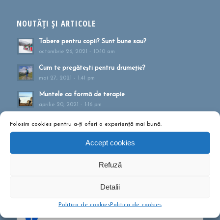
NOUTĂȚI ȘI ARTICOLE
Tabere pentru copii? Sunt bune sau?
octombrie 26, 2021 - 10:10 am
Cum te pregătești pentru drumeție?
mai 27, 2021 - 1:41 pm
Muntele ca formă de terapie
aprilie 20, 2021 - 1:16 pm
Drumeții montane pentru familii!
Folosim cookies pentru a-ți oferi o experiență mai bună.
februarie 13, 2020 - 5:21 pm
Accept cookies
Ce să conțină rucsacul într-o drumeție de o zi?
septembrie 10, 2019 - 12:29 pm
Refuză
Detalii
Politica de cookies
Politica de cookies