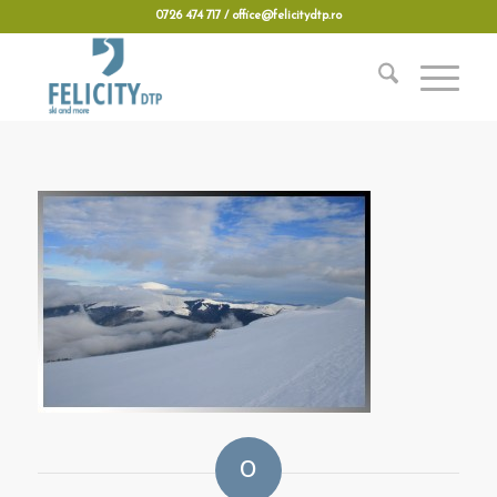
0726 474 717 / office@felicitydtp.ro
0