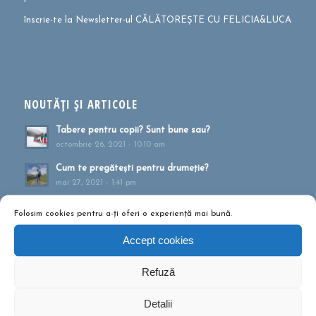
înscrie-te la Newsletter-ul CĂLĂTOREȘTE CU FELICIA&LUCA
NOUTĂȚI ȘI ARTICOLE
Tabere pentru copii? Sunt bune sau?
octombrie 26, 2021 - 10:10 am
Cum te pregătești pentru drumeție?
mai 27, 2021 - 1:41 pm
Muntele ca formă de terapie
Folosim cookies pentru a-ți oferi o experiență mai bună.
aprilie 20, 2021 - 1:16 pm
Accept cookies
Drumeții montane pentru familii!
februarie 13, 2020 - 5:21 pm
Refuză
Ce să conțină rucsacul într-o drumeție de o zi?
septembrie 10, 2019 - 12:29 pm
Detalii