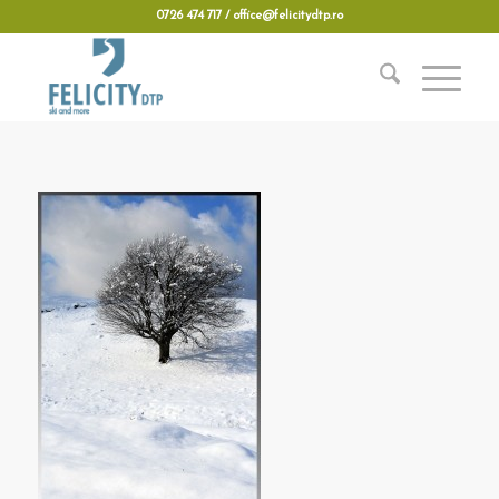
0726 474 717 / office@felicitydtp.ro