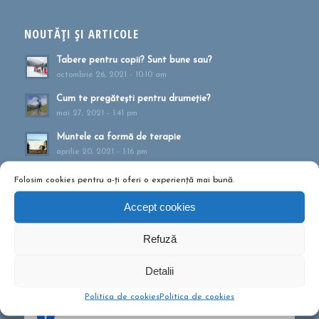
NOUTĂȚI ȘI ARTICOLE
Tabere pentru copii? Sunt bune sau?
octombrie 26, 2021 - 10:10 am
Cum te pregătești pentru drumeție?
mai 27, 2021 - 1:41 pm
Muntele ca formă de terapie
aprilie 20, 2021 - 1:16 pm
Drumeții montane pentru familii!
Folosim cookies pentru a-ți oferi o experiență mai bună.
februarie 13, 2020 - 5:21 pm
Accept cookies
Ce să conțină rucsacul într-o drumeție de o zi?
septembrie 10, 2019 - 12:29 pm
Refuză
Detalii
Politica de cookies
Politica de cookies