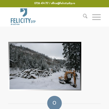
0726 474 717 / office@felicitydtp.ro
0