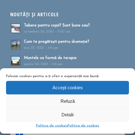
NOUTĂȚI ȘI ARTICOLE
Tabere pentru copii? Sunt bune sau?
octombrie 26, 2021 - 10:10 am
Cum te pregătești pentru drumeție?
mai 27, 2021 - 1:41 pm
Muntele ca formă de terapie
aprilie 20, 2021 - 1:16 pm
Drumeții montane pentru familii!
Folosim cookies pentru a-ți oferi o experiență mai bună.
februarie 13, 2020 - 5:21 pm
Accept cookies
Ce să conțină rucsacul într-o drumeție de o zi?
septembrie 10, 2019 - 12:29 pm
Refuză
Detalii
Politica de cookies
Politica de cookies