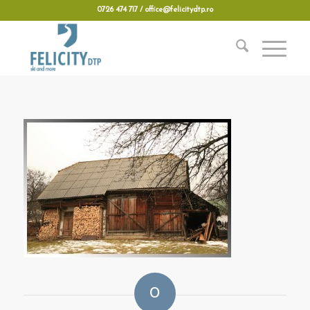
0726 474 717 / office@felicitydtp.ro
0