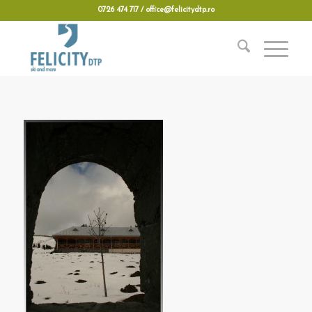
0726 474 717 / office@felicitydtp.ro