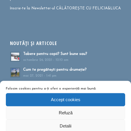
înscrie-te la Newsletter-ul CĂLĂTOREȘTE CU FELICIA&LUCA
NOUTĂȚI ȘI ARTICOLE
Tabere pentru copii? Sunt bune sau?
octombrie 26, 2021 - 10:10 am
Cum te pregătești pentru drumeție?
mai 27, 2021 - 1:41 pm
Muntele ca formă de terapie
Folosim cookies pentru a-ți oferi o experiență mai bună.
aprilie 20, 2021 - 1:16 pm
Accept cookies
Drumeții montane pentru familii!
februarie 13, 2020 - 5:21 pm
Refuză
Ce să conțină rucsacul într-o drumeție de o zi?
septembrie 10, 2019 - 12:29 pm
Detalii