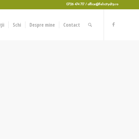
0726 474 717 / office@felicitydtp.ro
ii
Schi
Despre mine
Contact