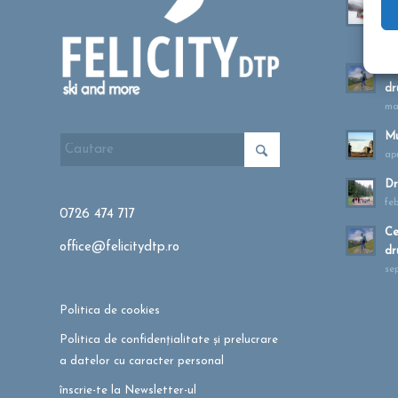
Ta
sa
oc
Cu
dr
ma
Mu
apr
Dr
fe
0726 474 717
Ce
office@felicitydtp.ro
dr
se
Politica de cookies
Politica de confidențialitate și prelucrare
a datelor cu caracter personal
înscrie-te la Newsletter-ul