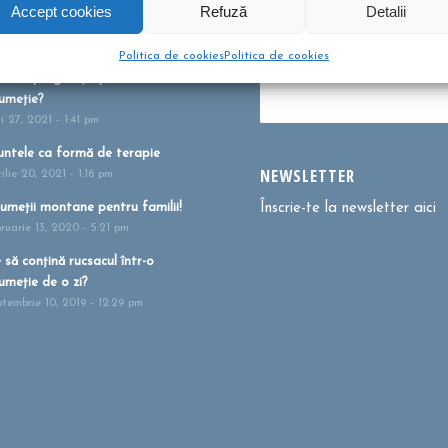
bere pentru copii? Sunt bune
Dă clic pentru a accepta c
Accept cookies
Refuză
Detalii
u?
urile pentru marketing și p
tombrie 26, 2021 - 10:10 am
activa acest conținu
Politica de cookies
Politica de cookies
m te pregătești pentru
umeție?
i 27, 2021 - 1:41 pm
ntele ca formă de terapie
NEWSLETTER
ilie 20, 2021 - 1:16 pm
umeții montane pentru familii!
Înscrie-te la newsletter aici
bruarie 13, 2020 - 5:21 pm
 să conțină rucsacul într-o
umeție de o zi?
ptembrie 10, 2019 - 12:29 pm