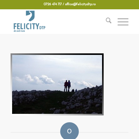
0726 474 717 / office@felicitydtp.ro
0