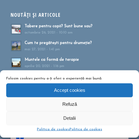
NOUTĂȚI ȘI ARTICOLE
Tabere pentru copii? Sunt bune sau?
octombrie 26, 2021 - 10:10 am
Cum te pregătești pentru drumeție?
mai 27, 2021 - 1:41 pm
Muntele ca formă de terapie
aprilie 20, 2021 - 1:16 pm
Drumeții montane pentru familii!
Folosim cookies pentru a-ți oferi o experiență mai bună.
februarie 13, 2020 - 5:21 pm
Accept cookies
Ce să conțină rucsacul într-o drumeție de o zi?
septembrie 10, 2019 - 12:29 pm
Refuză
Detalii
Politica de cookies
Politica de cookies