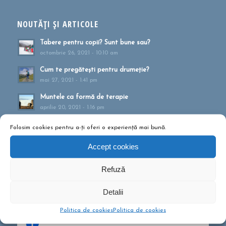
NOUTĂȚI ȘI ARTICOLE
Tabere pentru copii? Sunt bune sau?
octombrie 26, 2021 - 10:10 am
Cum te pregătești pentru drumeție?
mai 27, 2021 - 1:41 pm
Muntele ca formă de terapie
aprilie 20, 2021 - 1:16 pm
Drumeții montane pentru familii!
Folosim cookies pentru a-ți oferi o experiență mai bună.
februarie 13, 2020 - 5:21 pm
Accept cookies
Ce să conțină rucsacul într-o drumeție de o zi?
septembrie 10, 2019 - 12:29 pm
Refuză
Detalii
Politica de cookies
Politica de cookies