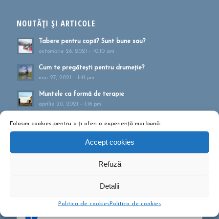
NOUTĂȚI ȘI ARTICOLE
Tabere pentru copii? Sunt bune sau?
octombrie 26, 2021 - 10:10 am
Cum te pregătești pentru drumeție?
mai 27, 2021 - 1:41 pm
Muntele ca formă de terapie
aprilie 20, 2021 - 1:16 pm
Drumeții montane pentru familii!
Folosim cookies pentru a-ți oferi o experiență mai bună.
februarie 13, 2020 - 5:21 pm
Accept cookies
Ce să conțină rucsacul într-o drumeție de o zi?
septembrie 10, 2019 - 12:29 pm
Refuză
Detalii
Politica de cookies
Politica de cookies