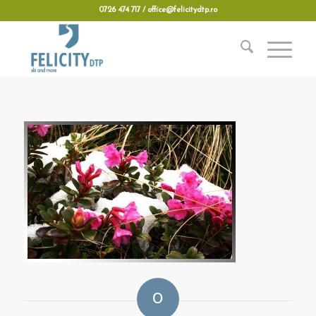
0726 474 717 / office@felicitydtp.ro
0