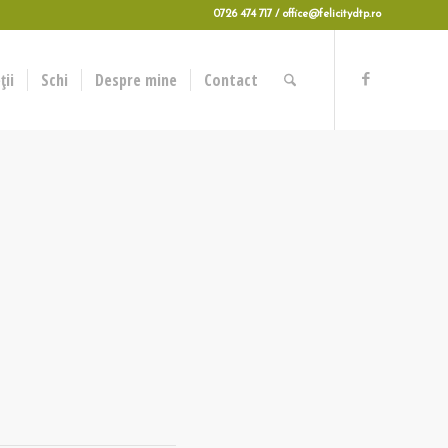
0726 474 717 / office@felicitydtp.ro
ii
Schi
Despre mine
Contact