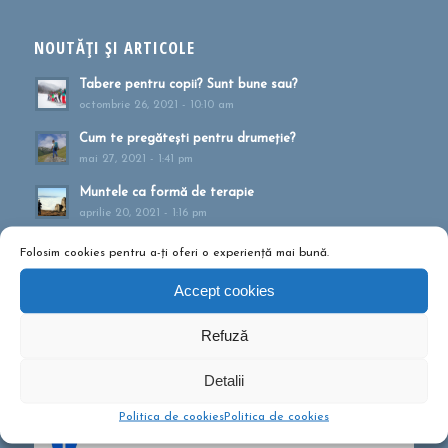
NOUTĂȚI ȘI ARTICOLE
Tabere pentru copii? Sunt bune sau?
octombrie 26, 2021 - 10:10 am
Cum te pregătești pentru drumeție?
mai 27, 2021 - 1:41 pm
Muntele ca formă de terapie
aprilie 20, 2021 - 1:16 pm
Drumeții montane pentru familii!
Folosim cookies pentru a-ți oferi o experiență mai bună.
februarie 13, 2020 - 5:21 pm
Accept cookies
Ce să conțină rucsacul într-o drumeție de o zi?
septembrie 10, 2019 - 12:29 pm
Refuză
Detalii
Politica de cookies
Politica de cookies