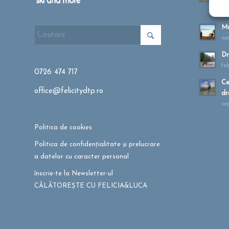
ma
Mu
apr
Dr
fe
0726 474 717
Ce
office@felicitydtp.ro
dr
se
Politica de cookies
Politica de confidențialitate și prelucrare
a datelor cu caracter personal
înscrie-te la Newsletter-ul
CĂLĂTOREȘTE CU FELICIA&LUCA