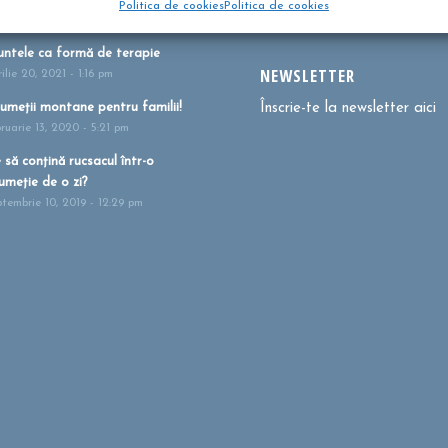
Politica de cookies
Politica de cookies
i 27, 2021 - 1:41 pm
ntele ca formă de terapie
NEWSLETTER
ilie 20, 2021 - 1:16 pm
umeții montane pentru familii!
Înscrie-te la newsletter aici
bruarie 13, 2020 - 5:21 pm
 să conțină rucsacul într-o
umeție de o zi?
ptembrie 10, 2019 - 12:29 pm