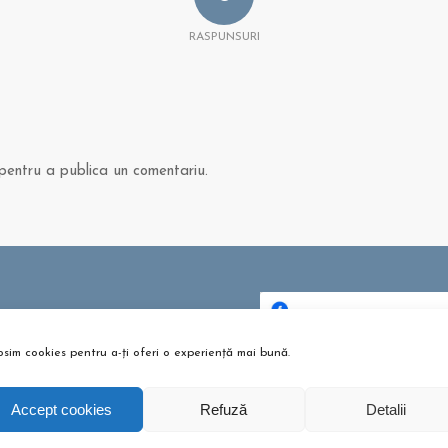
RASPUNSURI
entru a publica un comentariu.
 ȘI ARTICOLE
bere pentru copii? Sunt bune
osim cookies pentru a-ți oferi o experiență mai bună.
Dă clic pentru a accepta c
u?
urile pentru marketing și p
tombrie 26, 2021 - 10:10 am
activa acest conținu
Accept cookies
Refuză
Detalii
m te pregătești pentru
umeție?