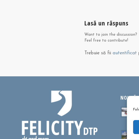
Lasă un răspuns
Want to join the discussion?
Feel free to contribute!
Trebuie să fii
autentificat
p
NOUTĂȚI
Ta
Fol
sa
oc
Cu
dr