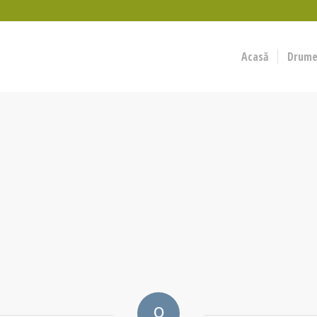
Acasă
Drumeț
0