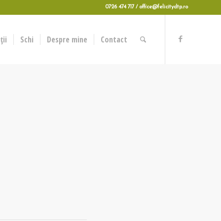
0726 474 717 / office@felicitydtp.ro
ii
Schi
Despre mine
Contact