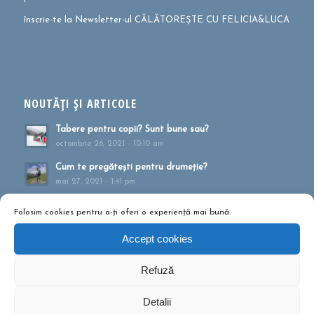
înscrie-te la Newsletter-ul CĂLĂTOREȘTE CU FELICIA&LUCA
NOUTĂȚI ȘI ARTICOLE
Tabere pentru copii? Sunt bune sau?
octombrie 26, 2021 - 10:10 am
Cum te pregătești pentru drumeție?
mai 27, 2021 - 1:41 pm
Muntele ca formă de terapie
Folosim cookies pentru a-ți oferi o experiență mai bună.
aprilie 20, 2021 - 1:16 pm
Accept cookies
Drumeții montane pentru familii!
februarie 13, 2020 - 5:21 pm
Refuză
Ce să conțină rucsacul într-o drumeție de o zi?
septembrie 10, 2019 - 12:29 pm
Detalii