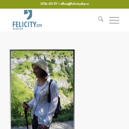
0726 474 717 / office@felicitydtp.ro