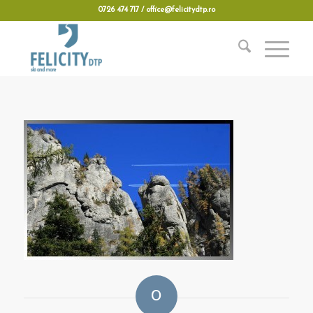
0726 474 717 / office@felicitydtp.ro
0