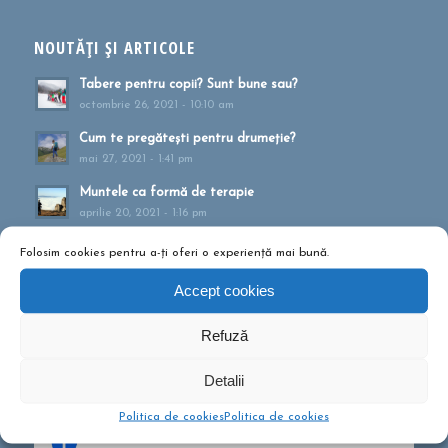
NOUTĂȚI ȘI ARTICOLE
Tabere pentru copii? Sunt bune sau?
octombrie 26, 2021 - 10:10 am
Cum te pregătești pentru drumeție?
mai 27, 2021 - 1:41 pm
Muntele ca formă de terapie
aprilie 20, 2021 - 1:16 pm
Drumeții montane pentru familii!
Folosim cookies pentru a-ți oferi o experiență mai bună.
februarie 13, 2020 - 5:21 pm
Accept cookies
Ce să conțină rucsacul într-o drumeție de o zi?
septembrie 10, 2019 - 12:29 pm
Refuză
Detalii
Politica de cookies
Politica de cookies