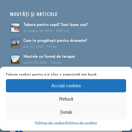
NOUTĂȚI ȘI ARTICOLE
Tabere pentru copii? Sunt bune sau?
octombrie 26, 2021 - 10:10 am
Cum te pregătești pentru drumeție?
mai 27, 2021 - 1:41 pm
Muntele ca formă de terapie
aprilie 20, 2021 - 1:16 pm
Drumeții montane pentru familii!
Folosim cookies pentru a-ți oferi o experiență mai bună.
februarie 13, 2020 - 5:21 pm
Accept cookies
Ce să conțină rucsacul într-o drumeție de o zi?
septembrie 10, 2019 - 12:29 pm
Refuză
Detalii
Politica de cookies
Politica de cookies