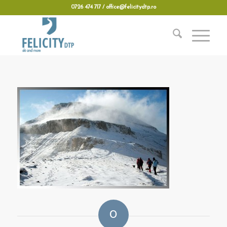
0726 474 717 / office@felicitydtp.ro
0