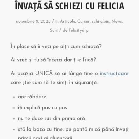
ÎNVAȚĂ SĂ SCHIEZI CU FELICIA
/
noiembrie 8, 2025
în
Articole
,
Cursuri schi alpin
,
News
,
/
Schi
de
Felicitydtp
Îți place să îi vezi pe alții cum schiază?
Ai vrea și tu să încerci dar ți-e frică?
Ai ocazia UNICĂ să ai lângă tine o
instructoare
care știe cum să te simți în siguranță:
are răbdare
îți explică pas cu pas
nu te duce sus din prima oră
stă la bază cu tine, pe pantă mică până înveți
primii pași ai alunecării