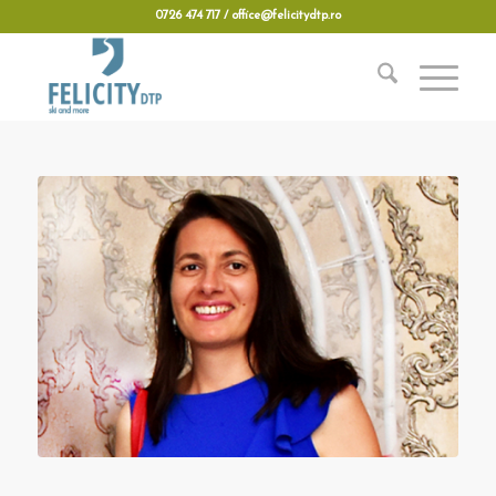
0726 474 717 / office@felicitydtp.ro